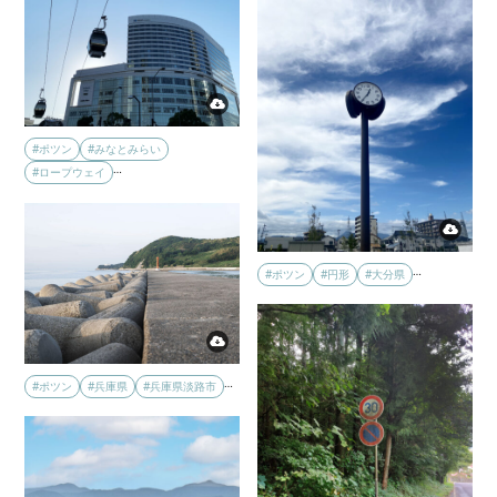
#ポツン
#みなとみらい
…
#ロープウェイ
…
#ポツン
#円形
#大分県
…
#ポツン
#兵庫県
#兵庫県淡路市