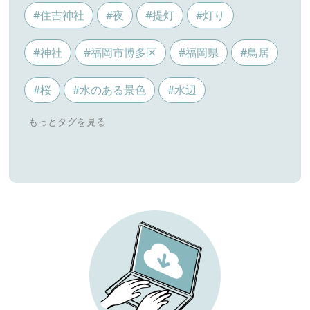
#住吉神社
#夜
#提灯
#灯り
#神社
#福岡市博多区
#福岡県
#鳥居
#桜
#水のある景色
#水辺