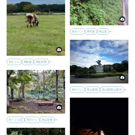
…
#ポツン
#円形
#山道
…
#ポツン
#動物
#栃木県
…
#ポツン
#山形県
#山形県山形市
…
#ドッコ沼
#ポツン
#山形県