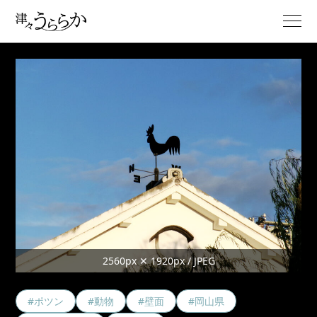
2560px ✕ 1920px / JPEG
#ポツン
#動物
#壁面
#岡山県