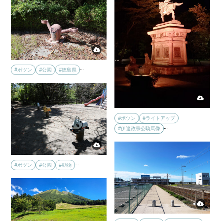
…
#ポツン
#公園
#徳島県
#ポツン
#ライトアップ
…
#伊達政宗公騎馬像
…
#ポツン
#公園
#動物