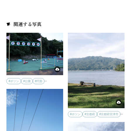
関連する写真
…
#ポツン
#公園
#円形
…
#ポツン
#京都府
#京都府宮津市