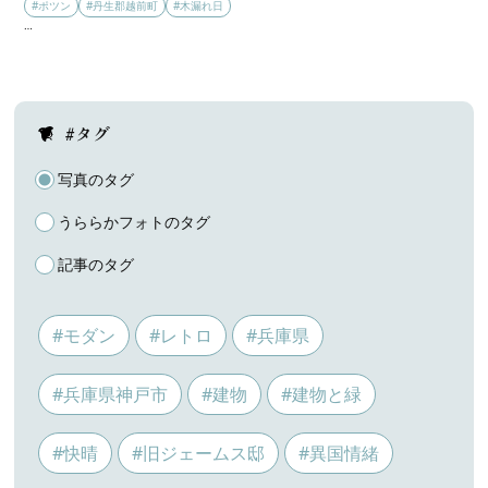
#ポツン
#丹生郡越前町
#木漏れ日
…
#タグ
写真のタグ
うららかフォトのタグ
記事のタグ
#モダン
#レトロ
#兵庫県
#兵庫県神戸市
#建物
#建物と緑
#快晴
#旧ジェームス邸
#異国情緒