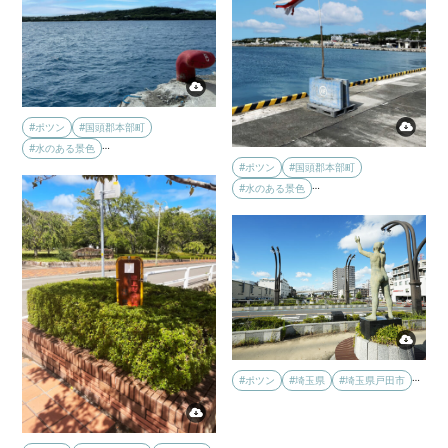
#ポツン
#国頭郡本部町
…
#水のある景色
#ポツン
#国頭郡本部町
…
#水のある景色
…
#ポツン
#埼玉県
#埼玉県戸田市