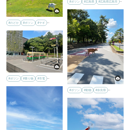
…
#ポツン
#広島県
#広島県広島市
…
#のどか
#ポツン
#ヤギ
…
#ポツン
#乗り物
#市電
…
#ポツン
#動物
#奈良県