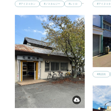
…
#アイヌコタン
#ノスタルジー
#レトロ
#アイヌコタ
#商店街