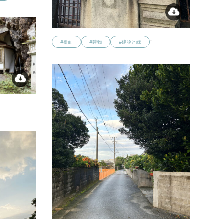
…
#壁面
#建物
#建物と緑