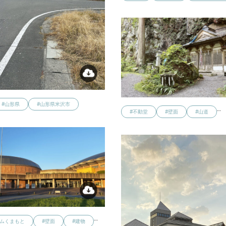
#山形県
#山形県米沢市
…
#不動堂
#壁面
#山道
…
ームくまもと
#壁面
#建物