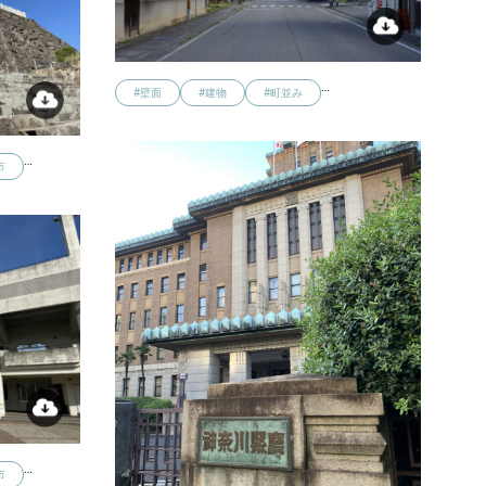
…
#壁面
#建物
#町並み
…
市
…
市