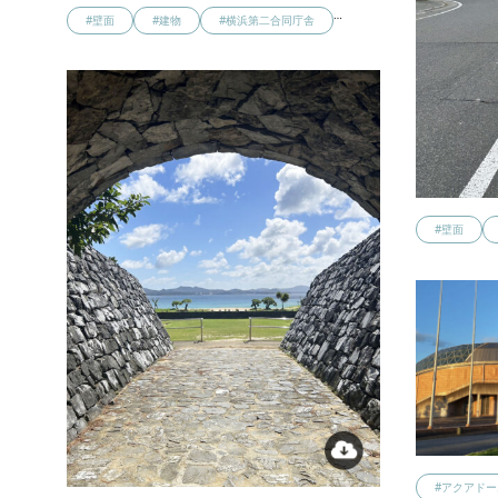
…
#壁面
#建物
#横浜第二合同庁舎
#壁面
#アクアド