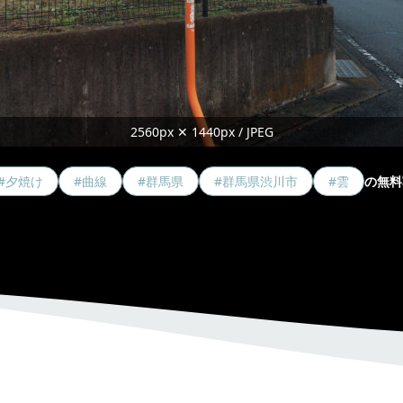
2560px ✕ 1440px / JPEG
#夕焼け
#曲線
#群馬県
#群馬県渋川市
#雲
の無料