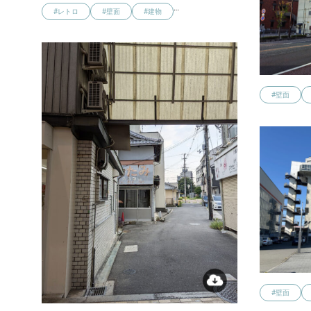
…
#レトロ
#壁面
#建物
#壁面
#壁面