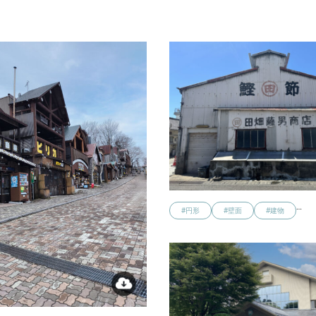
…
#円形
#壁面
#建物