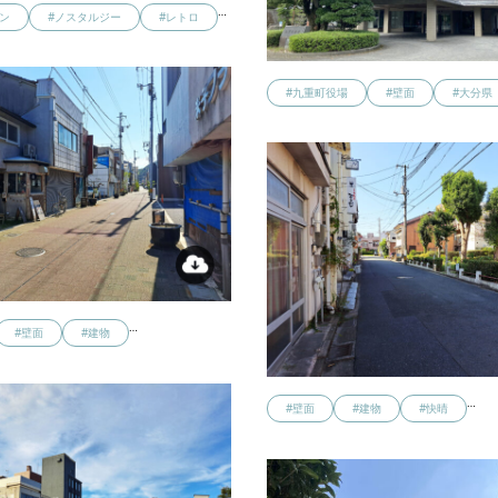
…
ン
#ノスタルジー
#レトロ
#九重町役場
#壁面
#大分県
…
#壁面
#建物
…
#壁面
#建物
#快晴