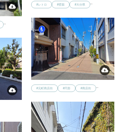
…
#レトロ
#壁面
#大分県
…
…
#元町商店街
#円形
#商店街