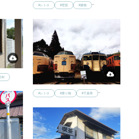
…
…
#レトロ
#壁面
#建物
田村
…
#レトロ
#乗り物
#千葉県