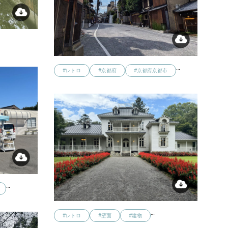
…
#レトロ
#京都府
#京都府京都市
…
…
#レトロ
#壁面
#建物