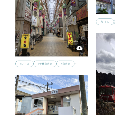
#レトロ
…
#レトロ
#千林商店街
#商店街