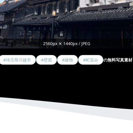
2560px ✕ 1440px / JPEG
#埼玉県川越市
#壁面
#建物
#町並み
の無料写真素材