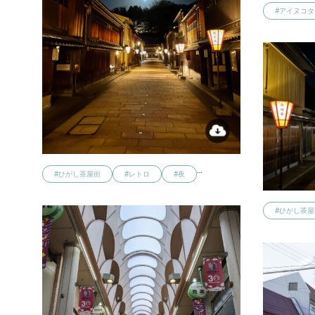
#アイヌコタ
…
#ひがし茶屋街
#レトロ
#夜
#ひがし茶屋