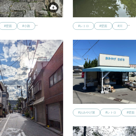
…
…
#壁面
#小路
#レトロ
#壁面
#川
#おみやげ屋
#レトロ
#壁面