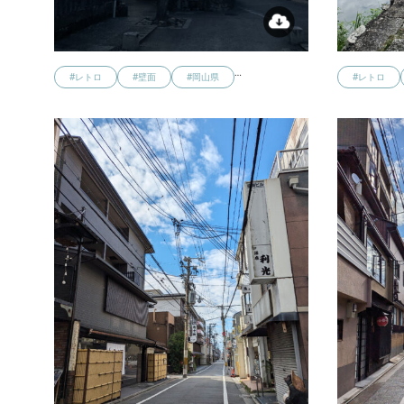
…
#レトロ
#壁面
#岡山県
#レトロ