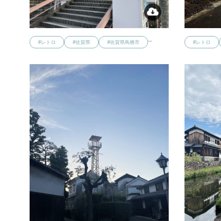
…
#レトロ
#佐賀県
#佐賀県鳥栖市
#レトロ