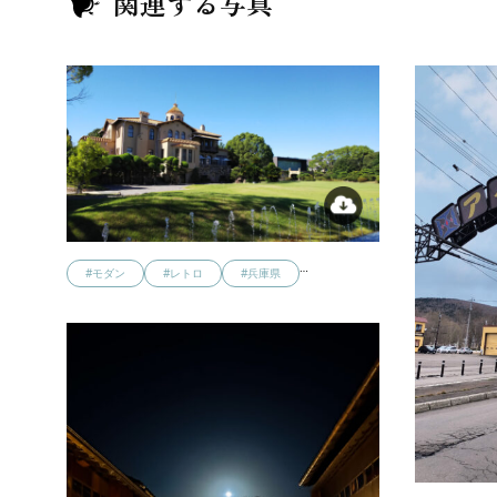
関連する写真
…
#モダン
#レトロ
#兵庫県