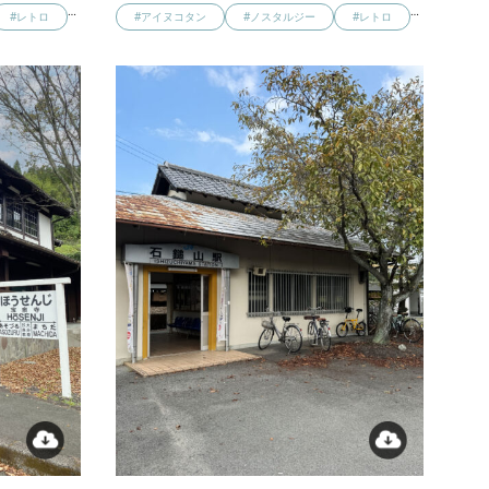
…
…
#レトロ
#アイヌコタン
#ノスタルジー
#レトロ