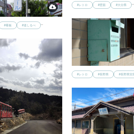
#レトロ
#壁面
#大分県
…
#看板
#道しるべ
#レトロ
#長野県
#長野県宮