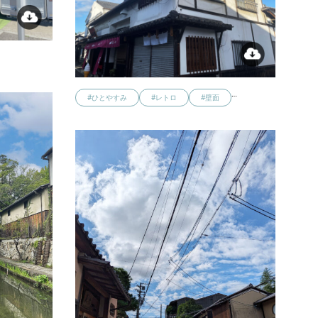
…
…
#ひとやすみ
#レトロ
#壁面