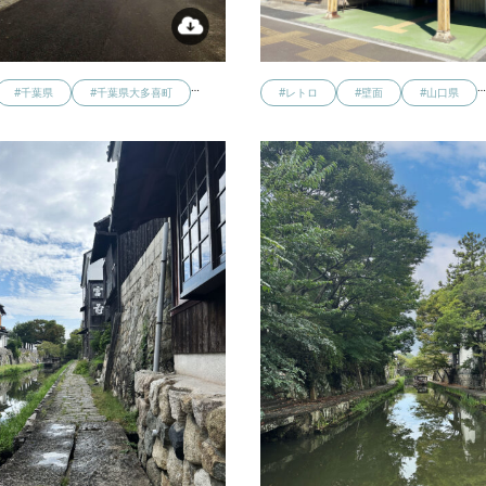
…
#千葉県
#千葉県大多喜町
#レトロ
#壁面
#山口県