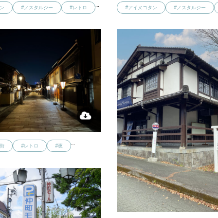
…
ン
#ノスタルジー
#レトロ
#アイヌコタン
#ノスタルジー
…
街
#レトロ
#夜