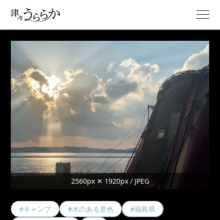
2560px ✕ 1920px / JPEG
#キャンプ
#水のある景色
#福島県