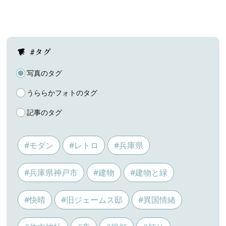
#タグ
写真のタグ
うららかフォトのタグ
記事のタグ
#モダン
#レトロ
#兵庫県
#兵庫県神戸市
#建物
#建物と緑
#快晴
#旧ジェームス邸
#異国情緒