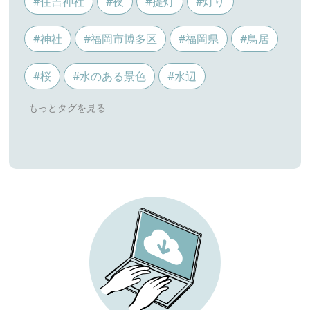
#住吉神社
#夜
#提灯
#灯り
#神社
#福岡市博多区
#福岡県
#鳥居
#桜
#水のある景色
#水辺