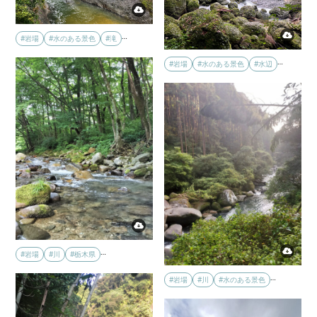
…
#岩場
#水のある景色
#滝
…
#岩場
#水のある景色
#水辺
…
#岩場
#川
#栃木県
…
#岩場
#川
#水のある景色