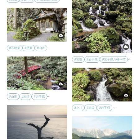
…
#不動堂
#壁面
#山道
…
#岩場
#岩手県
#岩手県八幡平市
…
#山道
#岩場
#岩手県
…
#小川
#岩場
#岩手県