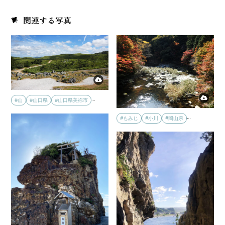
関連する写真
…
#山
#山口県
#山口県美祢市
…
#もみじ
#小川
#岡山県