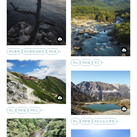
…
#兵庫県
#兵庫県淡路市
#岩場
…
#山
#岩場
#川
…
#山
#岩場
#登山
…
#山
#岩場
#水のある景色