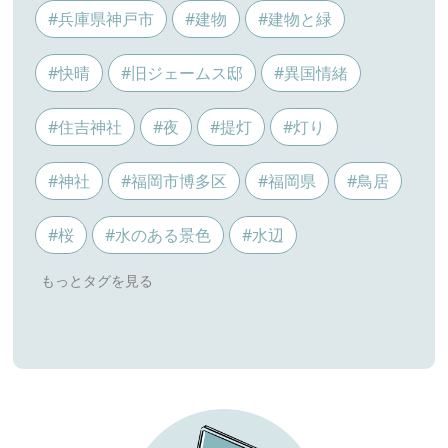
#兵庫県神戸市
#建物
#建物と緑
#快晴
#旧ジェームス邸
#異国情緒
#住吉神社
#夜
#提灯
#灯り
#神社
#福岡市博多区
#福岡県
#鳥居
#桜
#水のある景色
#水辺