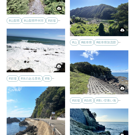
…
#山梨県
#山梨県甲州市
#岩場
…
#山
#岐阜県
#岐阜県加茂郡
…
#岩場
#水のある景色
#海
…
#岩場
#自然
#青い空青い海