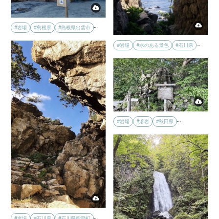
…
#岩場
#島根県
#島根県出雲市
…
#岩場
#水のある景色
#石川県
…
#岩場
#溶岩
#秋田県
…
#岩場
#石川県
#石川県能登町