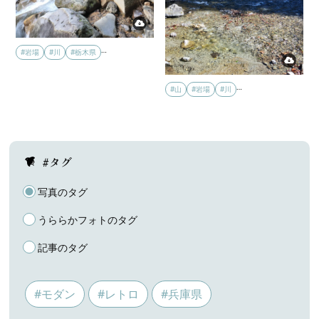
…
#岩場
#川
#栃木県
…
#山
#岩場
#川
#タグ
写真のタグ
うららかフォトのタグ
記事のタグ
#モダン
#レトロ
#兵庫県