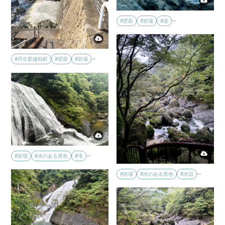
…
#壁面
#岩場
#崖
…
#丹生郡越前町
#壁面
#岩場
…
#岩場
#水のある景色
#滝
…
#岩場
#水のある景色
#水辺