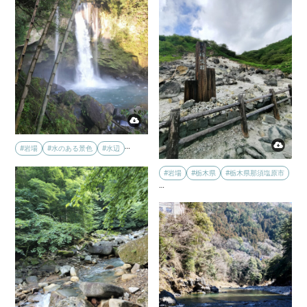
…
#岩場
#水のある景色
#水辺
#岩場
#栃木県
#栃木県那須塩原市
…