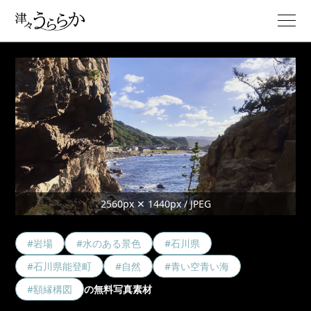
2560px ✕ 1440px / JPEG
#岩場
#水のある景色
#石川県
#石川県能登町
#自然
#青い空青い海
#額縁構図
の無料写真素材