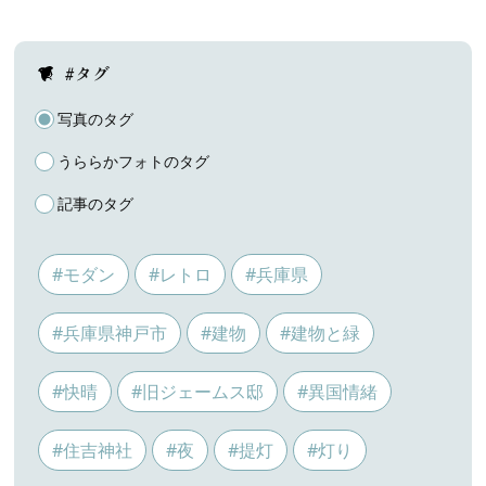
#タグ
写真のタグ
うららかフォトのタグ
記事のタグ
#モダン
#レトロ
#兵庫県
#兵庫県神戸市
#建物
#建物と緑
#快晴
#旧ジェームス邸
#異国情緒
#住吉神社
#夜
#提灯
#灯り