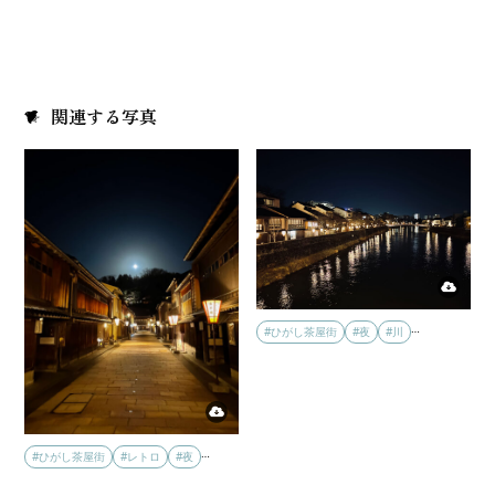
関連する写真
…
#ひがし茶屋街
#夜
#川
…
#ひがし茶屋街
#レトロ
#夜