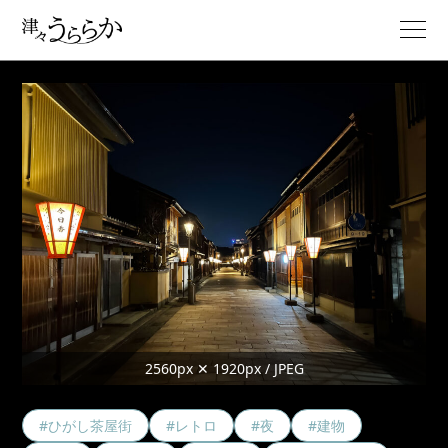
2560px ✕ 1920px / JPEG
#ひがし茶屋街
#レトロ
#夜
#建物