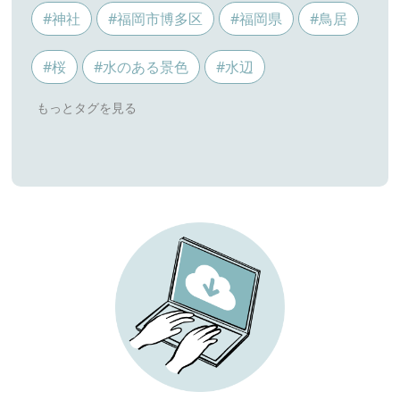
#神社
#福岡市博多区
#福岡県
#鳥居
#桜
#水のある景色
#水辺