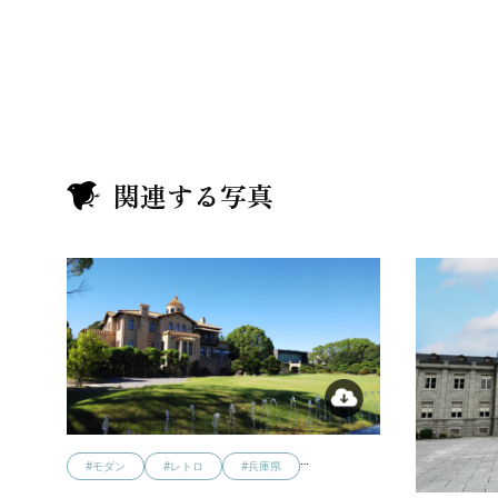
関連する写真
…
#モダン
#レトロ
#兵庫県