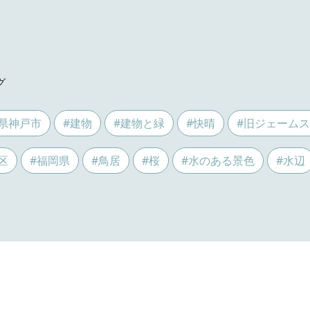
グ
県神戸市
#建物
#建物と緑
#快晴
#旧ジェーム
区
#福岡県
#鳥居
#桜
#水のある景色
#水辺