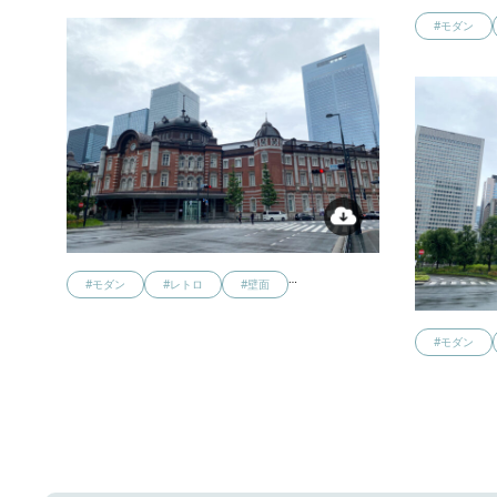
#モダン
…
#モダン
#レトロ
#壁面
#モダン