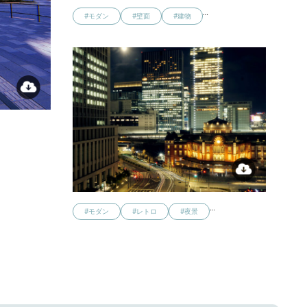
…
#モダン
#壁面
#建物
…
…
#モダン
#レトロ
#夜景