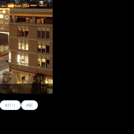
#灯り
#駅