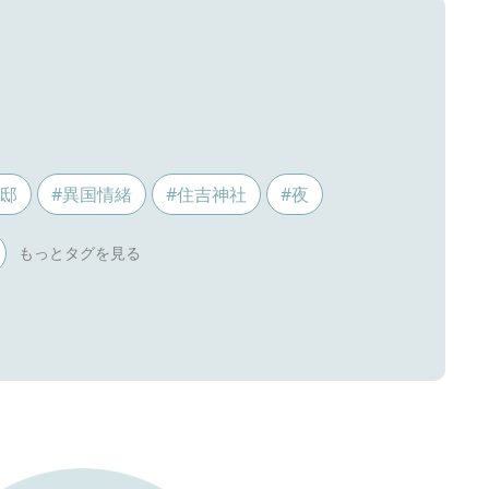
ス邸
#異国情緒
#住吉神社
#夜