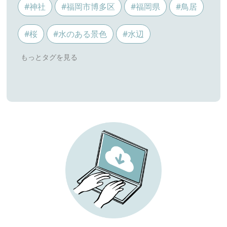
#神社
#福岡市博多区
#福岡県
#鳥居
#桜
#水のある景色
#水辺