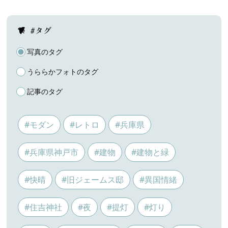
#タグ
写真のタグ
うららかフォトのタグ
記事のタグ
#モダン
#レトロ
#兵庫県
#兵庫県神戸市
#建物
#建物と緑
#快晴
#旧ジェームス邸
#異国情緒
#住吉神社
#夜
#提灯
#灯り