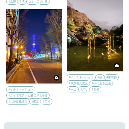
#水辺
#池
#灯り
#自然
#イルミネーション
#夜
#東京都
#東京都文京区
#水のある景色
#イルミネーション
#水辺
#灯り
#自然
#さっぽろテレビ塔
#北海道
#北海道札幌市
#夜景
#灯り