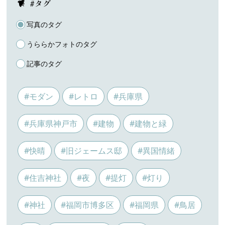
#タグ
写真のタグ
うららかフォトのタグ
記事のタグ
#モダン
#レトロ
#兵庫県
#兵庫県神戸市
#建物
#建物と緑
#快晴
#旧ジェームス邸
#異国情緒
#住吉神社
#夜
#提灯
#灯り
#神社
#福岡市博多区
#福岡県
#鳥居