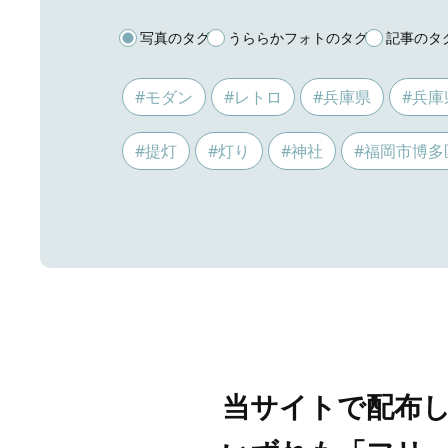
写真のタグ
うららかフォトのタグ
記事のタ
#モダン
#レトロ
#兵庫県
#兵庫
#提灯
#灯り
#神社
#福岡市博多
当サイトで配布