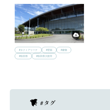
#タクミアリーナ
#壁面
#建物
#秋田県
#秋田県大館市
#タグ