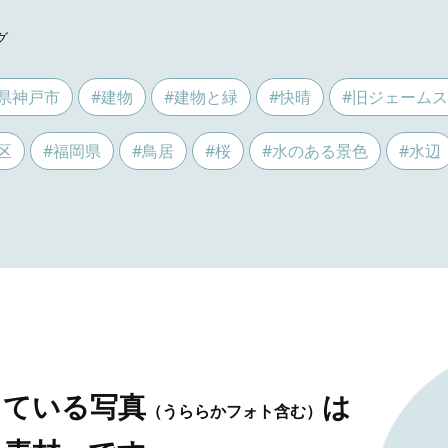
グ
県神戸市
#建物
#建物と緑
#快晴
#旧ジェーム
区
#福岡県
#鳥居
#桜
#水のある景色
#水辺
している写真
は
（うららかフォト含む）