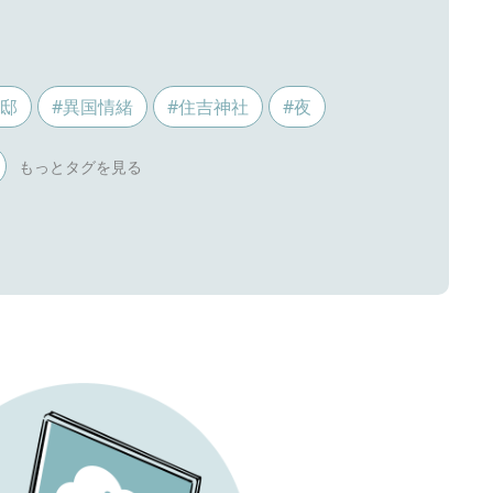
ス邸
#異国情緒
#住吉神社
#夜