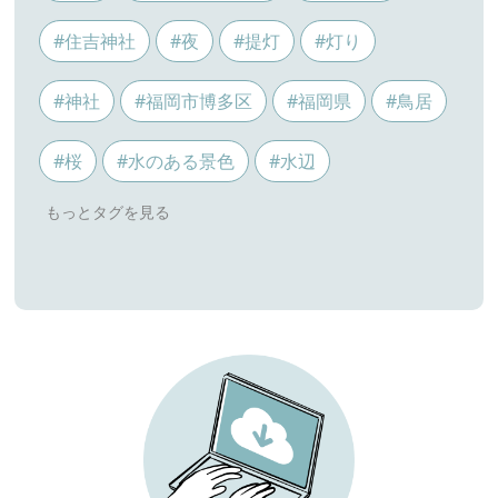
#住吉神社
#夜
#提灯
#灯り
#神社
#福岡市博多区
#福岡県
#鳥居
#桜
#水のある景色
#水辺