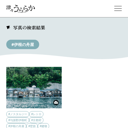
写真の検索結果
#伊根の舟屋
#ノスタルジー
#レトロ
#与謝郡伊根町
#京都府
#伊根の舟屋
#壁面
#建物