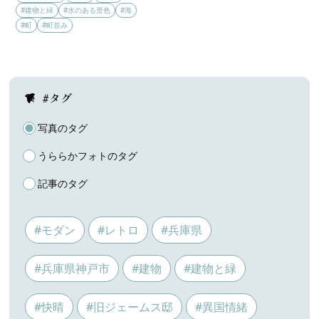
#建物と緑
#水のある景色
#海
#町
#町並み
#タグ
写真のタグ
うららかフォトのタグ
記事のタグ
#モダン
#レトロ
#兵庫県
#兵庫県神戸市
#建物
#建物と緑
#快晴
#旧ジェームス邸
#異国情緒