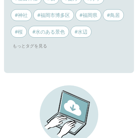
#神社
#福岡市博多区
#福岡県
#鳥居
#桜
#水のある景色
#水辺