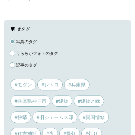
#タグ
写真のタグ
うららかフォトのタグ
記事のタグ
#モダン
#レトロ
#兵庫県
#兵庫県神戸市
#建物
#建物と緑
#快晴
#旧ジェームス邸
#異国情緒
#住吉神社
#夜
#提灯
#灯り