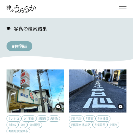
写真の検索結果
#住宅街
#レトロ
#住宅街
#壁面
#建物
#住宅街
#壁面
#無機質
#曲線
#錆
#静岡県
#福岡市博多区
#福岡県
#道路
#静岡県焼津市