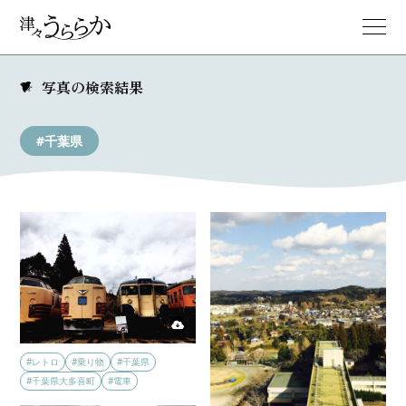
写真の検索結果
#千葉県
#レトロ
#乗り物
#千葉県
#千葉県大多喜町
#電車