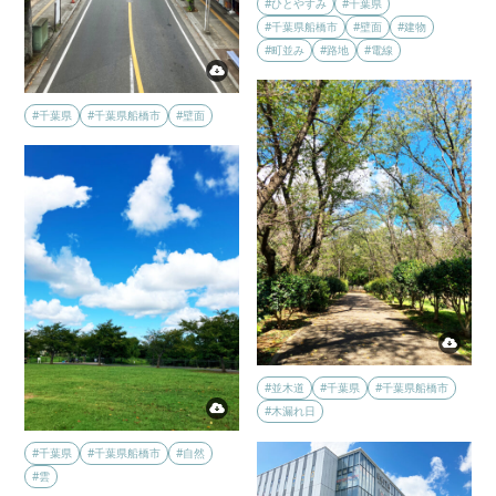
#ひとやすみ
#千葉県
#千葉県船橋市
#壁面
#建物
#町並み
#路地
#電線
#千葉県
#千葉県船橋市
#壁面
#並木道
#千葉県
#千葉県船橋市
#木漏れ日
#千葉県
#千葉県船橋市
#自然
#雲