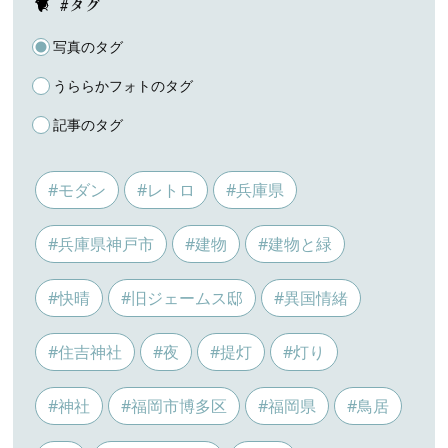
#タグ
写真のタグ
うららかフォトのタグ
記事のタグ
#モダン
#レトロ
#兵庫県
#兵庫県神戸市
#建物
#建物と緑
#快晴
#旧ジェームス邸
#異国情緒
#住吉神社
#夜
#提灯
#灯り
#神社
#福岡市博多区
#福岡県
#鳥居