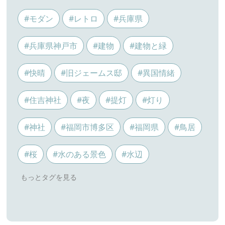
#モダン
#レトロ
#兵庫県
#兵庫県神戸市
#建物
#建物と緑
#快晴
#旧ジェームス邸
#異国情緒
#住吉神社
#夜
#提灯
#灯り
#神社
#福岡市博多区
#福岡県
#鳥居
#桜
#水のある景色
#水辺