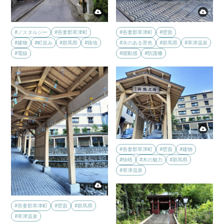
#ノスタルジー
#吾妻郡草津町
#吾妻郡草津町
#壁面
#建物
#町並み
#群馬県
#路地
#水のある景色
#群馬県
#草津温泉
#電線
#躍動感
#防護柵
#吾妻郡草津町
#壁面
#建物
#快晴
#木の魅力
#群馬県
#草津温泉
#吾妻郡草津町
#壁面
#群馬県
#草津温泉