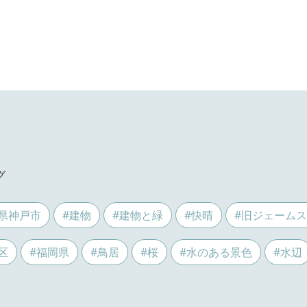
グ
県神戸市
#建物
#建物と緑
#快晴
#旧ジェーム
区
#福岡県
#鳥居
#桜
#水のある景色
#水辺