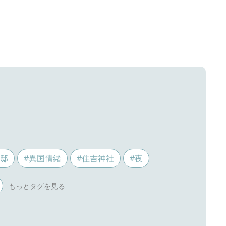
ス邸
#異国情緒
#住吉神社
#夜