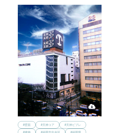
#壁面
#天神コア
#天神ビブレ
#建物
#福岡市中央区
#福岡県