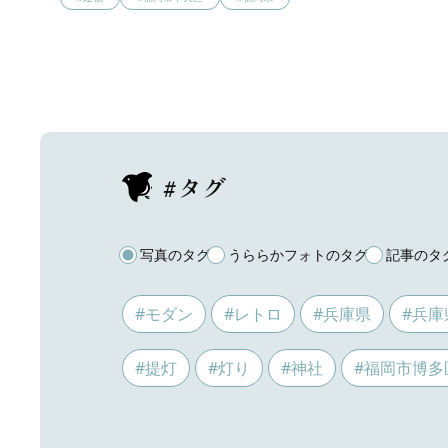
#タグ
写真のタグ
うららかフォトのタグ
記事のタ
#モダン
#レトロ
#兵庫県
#兵庫
#提灯
#灯り
#神社
#福岡市博多