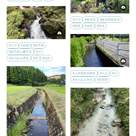
#小川
#岐阜県
#岐阜県岐阜市
#快晴
#自然
#草木
#小川
#岩場
#岩手県
#岩手県八幡平市
#川
#水のある景色
#滝
#自然
#上伊那郡辰野町
#小川
#川
#水のある景色
#長野県