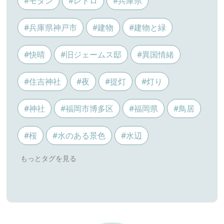
#モダン
#レトロ
#兵庫県
#兵庫県神戸市
#建物
#建物と緑
#快晴
#旧ジェームス邸
#異国情緒
#住吉神社
#夜
#提灯
#灯り
#神社
#福岡市博多区
#福岡県
#鳥居
#桜
#水のある景色
#水辺