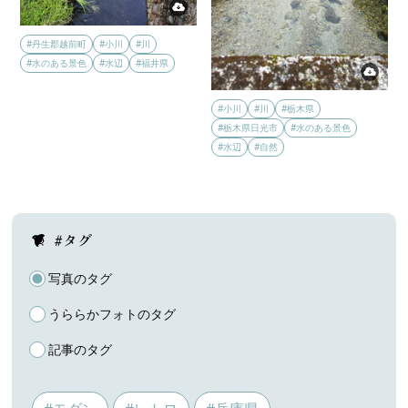
#丹生郡越前町
#小川
#川
#水のある景色
#水辺
#福井県
#小川
#川
#栃木県
#栃木県日光市
#水のある景色
#水辺
#自然
#タグ
写真のタグ
うららかフォトのタグ
記事のタグ