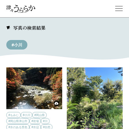
写真の検索結果
#小川
#もみじ
#小川
#岡山県
#岡山県津山市
#岩場
#川
#水のある景色
#水辺
#自然