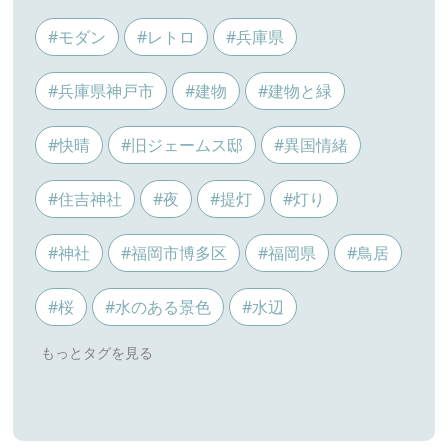
#モダン
#レトロ
#兵庫県
#兵庫県神戸市
#建物
#建物と緑
#快晴
#旧ジェームス邸
#異国情緒
#住吉神社
#夜
#提灯
#灯り
#神社
#福岡市博多区
#福岡県
#鳥居
#桜
#水のある景色
#水辺