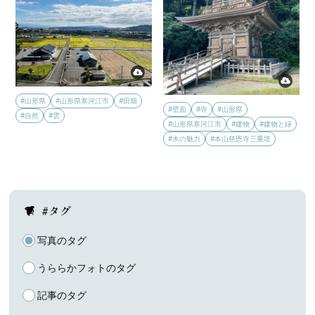
#山形県
#山形県寒河江市
#田畑
#壁面
#寺
#山形県
#自然
#雲
#山形県寒河江市
#建物
#建物と緑
#木の魅力
#本山慈恩寺三重塔
#タグ
写真のタグ
うららかフォトのタグ
記事のタグ