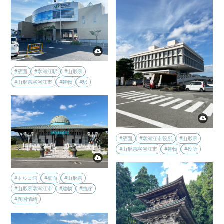
#壁面
#寒河江駅
#山形県
#山形県寒河江市
#建物
#駅
#壁面
#寒河江市役所
#山形県
#山形県寒河江市
#建物
#役所
#トルコ館
#壁面
#山形県
#山形県寒河江市
#建物
#曲線
#異国情緒