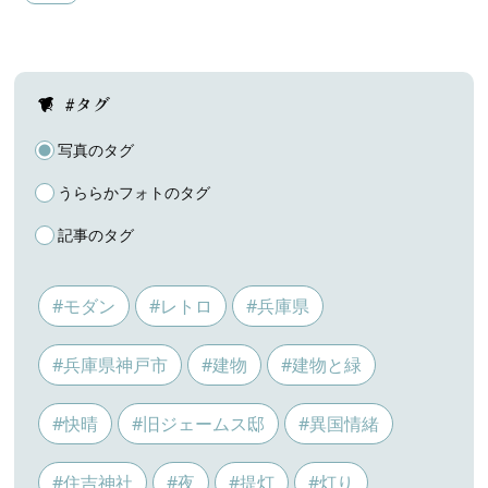
#タグ
写真のタグ
うららかフォトのタグ
記事のタグ
#モダン
#レトロ
#兵庫県
#兵庫県神戸市
#建物
#建物と緑
#快晴
#旧ジェームス邸
#異国情緒
#住吉神社
#夜
#提灯
#灯り