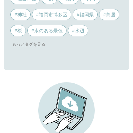
#神社
#福岡市博多区
#福岡県
#鳥居
#桜
#水のある景色
#水辺