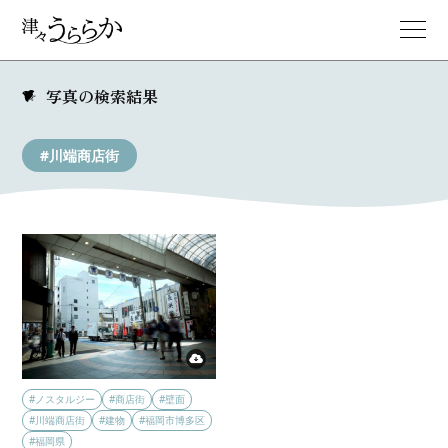
写真の検索結果
#川端商店街
#ノスタルジー
#商店街
#壁面
#川端商店街
#建物
#福岡市博多区
#福岡県