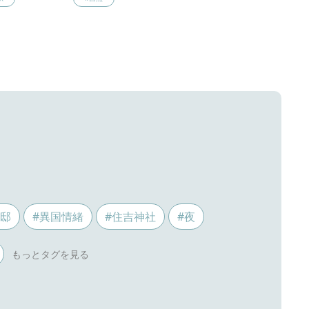
ス邸
#異国情緒
#住吉神社
#夜