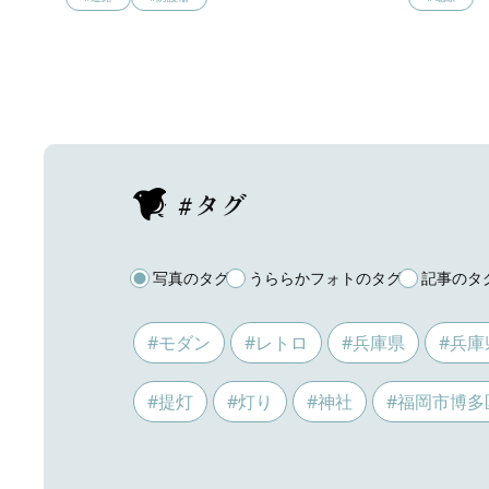
#タグ
写真のタグ
うららかフォトのタグ
記事のタ
#モダン
#レトロ
#兵庫県
#兵庫
#提灯
#灯り
#神社
#福岡市博多