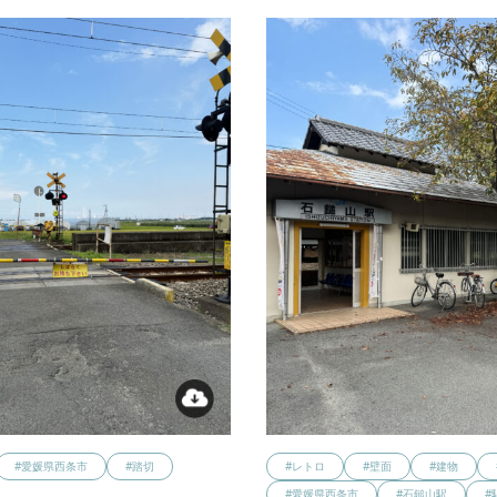
#愛媛県西条市
#踏切
#レトロ
#壁面
#建物
#愛媛県西条市
#石鎚山駅
#