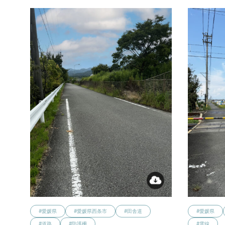
#愛媛県
#愛媛県西条市
#田舎道
#愛媛県
#道路
#防護柵
#電線