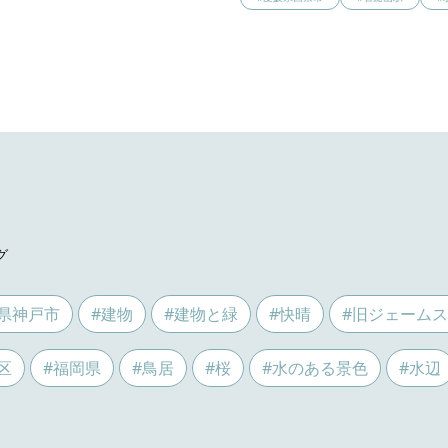
グ
県神戸市
#建物
#建物と緑
#快晴
#旧ジェーム
区
#福岡県
#鳥居
#桜
#水のある景色
#水辺