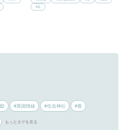
#花
ス邸
#異国情緒
#住吉神社
#夜