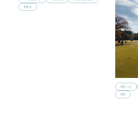
#草木
#原っぱ
#雲