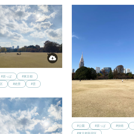
#原っぱ
#東京都
区
#絶景
#雲
#公園
#原っぱ
#快晴
#東京都新宿区