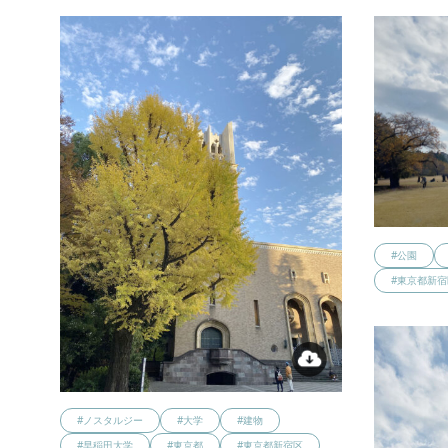
#公園
#東京都新宿
#ノスタルジー
#大学
#建物
#早稲田大学
#東京都
#東京都新宿区