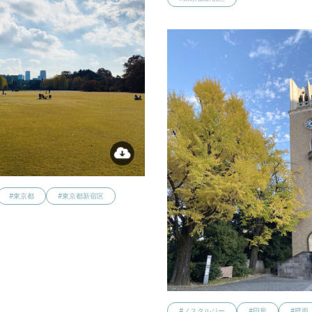
#東京都
#東京都新宿区
#ノスタルジー
#円形
#壁面