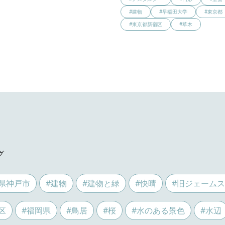
#建物
#早稲田大学
#東京都
#東京都新宿区
#草木
グ
県神戸市
#建物
#建物と緑
#快晴
#旧ジェーム
区
#福岡県
#鳥居
#桜
#水のある景色
#水辺