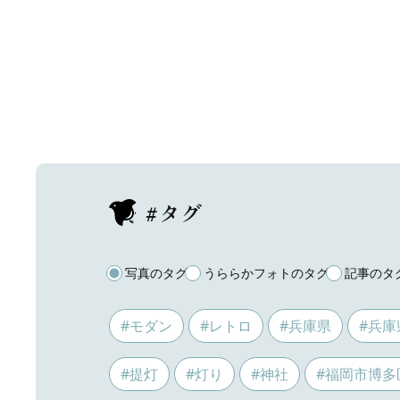
#タグ
写真のタグ
うららかフォトのタグ
記事のタ
#モダン
#レトロ
#兵庫県
#兵庫
#提灯
#灯り
#神社
#福岡市博多