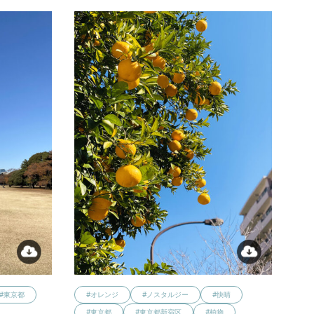
#東京都
#オレンジ
#ノスタルジー
#快晴
#東京都
#東京都新宿区
#植物