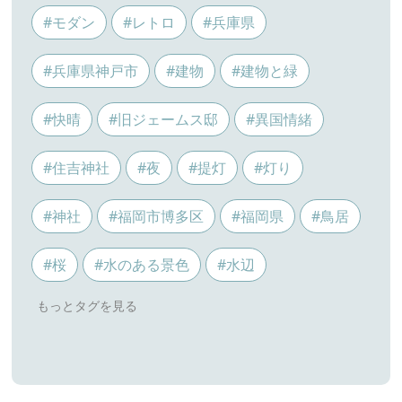
#モダン
#レトロ
#兵庫県
#兵庫県神戸市
#建物
#建物と緑
#快晴
#旧ジェームス邸
#異国情緒
#住吉神社
#夜
#提灯
#灯り
#神社
#福岡市博多区
#福岡県
#鳥居
#桜
#水のある景色
#水辺