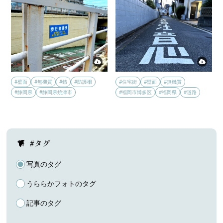
#壁面
#無機質
#錆
#防護柵
#住宅街
#壁面
#無機質
#静岡県
#静岡県焼津市
#福岡市博多区
#福岡県
#道路
#タグ
写真のタグ
うららかフォトのタグ
記事のタグ