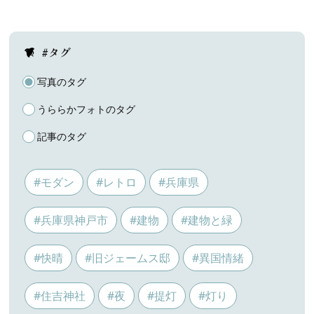
#タグ
写真のタグ
うららかフォトのタグ
記事のタグ
#モダン
#レトロ
#兵庫県
#兵庫県神戸市
#建物
#建物と緑
#快晴
#旧ジェームス邸
#異国情緒
#住吉神社
#夜
#提灯
#灯り