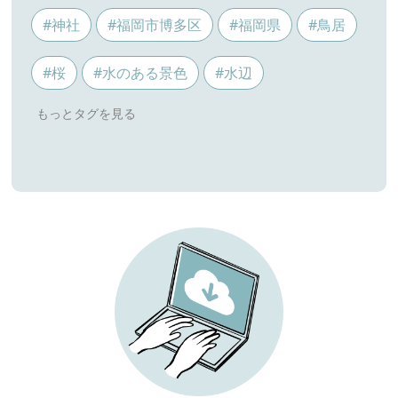
#神社
#福岡市博多区
#福岡県
#鳥居
#桜
#水のある景色
#水辺