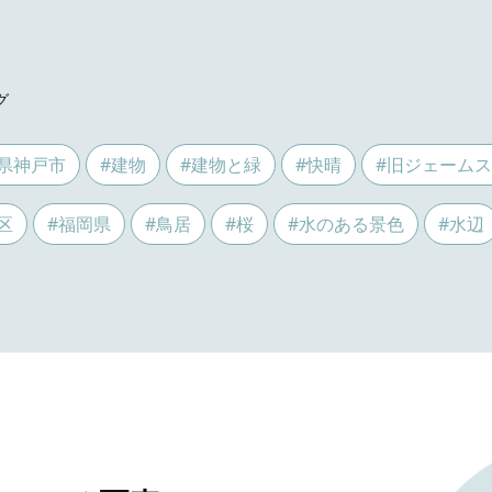
グ
県神戸市
#建物
#建物と緑
#快晴
#旧ジェーム
区
#福岡県
#鳥居
#桜
#水のある景色
#水辺