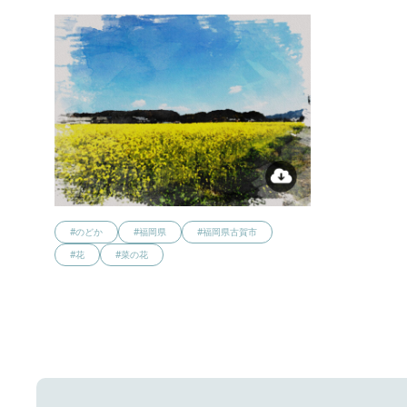
#のどか
#福岡県
#福岡県古賀市
#花
#菜の花