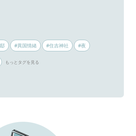
ス邸
#異国情緒
#住吉神社
#夜