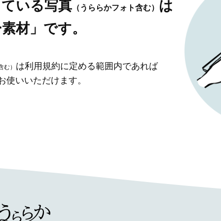
している写真
は
（うららかフォト含む）
ー素材」です。
は利用規約に定める範囲内であれば
含む）
」お使いいただけます。