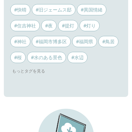
#快晴
#旧ジェームス邸
#異国情緒
#住吉神社
#夜
#提灯
#灯り
#神社
#福岡市博多区
#福岡県
#鳥居
#桜
#水のある景色
#水辺