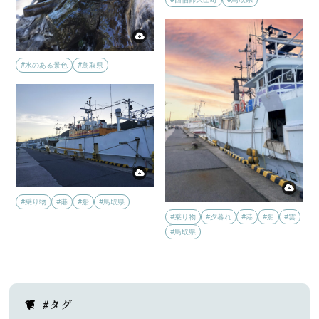
#水のある景色
#鳥取県
#乗り物
#港
#船
#鳥取県
#乗り物
#夕暮れ
#港
#船
#雲
#鳥取県
#タグ