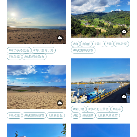
#山
#自然
#里山
#雲
#鳥取県
#水のある景色
#青い空青い海
#鳥取県鳥取市
#鳥取県
#鳥取県鳥取市
#乗り物
#水のある景色
#漁港
#鳥取県
#鳥取県鳥取市
#鳥取砂丘
#船
#鳥取県
#鳥取県鳥取市