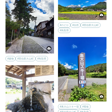
#のどか
#自然
#西伯郡大山町
#鳥取県
#建物
#西伯郡大山町
#鳥取県
#奥大山スキー場
#看板
#西伯郡大山町
#鳥取県