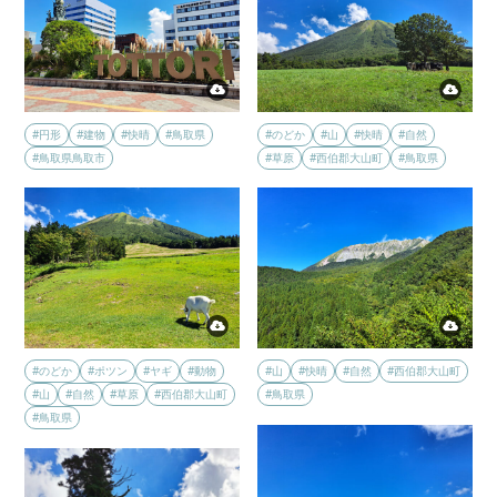
#円形
#建物
#快晴
#鳥取県
#のどか
#山
#快晴
#自然
#鳥取県鳥取市
#草原
#西伯郡大山町
#鳥取県
#のどか
#ポツン
#ヤギ
#動物
#山
#快晴
#自然
#西伯郡大山町
#山
#自然
#草原
#西伯郡大山町
#鳥取県
#鳥取県