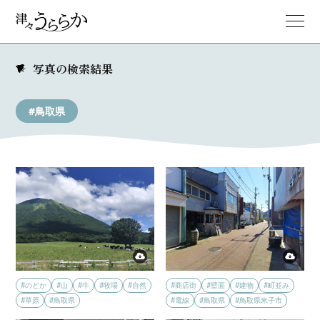
写真の検索結果
#鳥取県
#のどか
#山
#牛
#牧場
#自然
#商店街
#壁面
#建物
#町並み
#草原
#鳥取県
#電線
#鳥取県
#鳥取県米子市