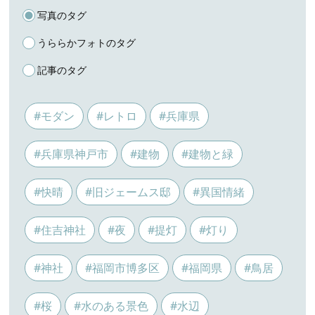
写真のタグ
うららかフォトのタグ
記事のタグ
#モダン
#レトロ
#兵庫県
#兵庫県神戸市
#建物
#建物と緑
#快晴
#旧ジェームス邸
#異国情緒
#住吉神社
#夜
#提灯
#灯り
#神社
#福岡市博多区
#福岡県
#鳥居
#桜
#水のある景色
#水辺