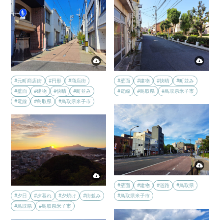
#元町商店街
#円形
#商店街
#壁面
#建物
#快晴
#町並み
#壁面
#建物
#快晴
#町並み
#電線
#鳥取県
#鳥取県米子市
#電線
#鳥取県
#鳥取県米子市
#壁面
#建物
#道路
#鳥取県
#夕日
#夕暮れ
#夕焼け
#街並み
#鳥取県米子市
#鳥取県
#鳥取県米子市