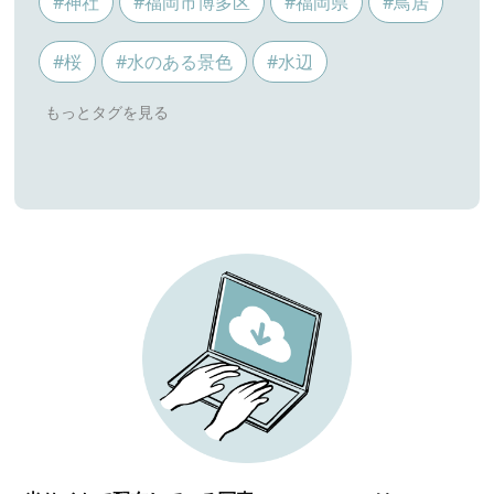
#神社
#福岡市博多区
#福岡県
#鳥居
#桜
#水のある景色
#水辺