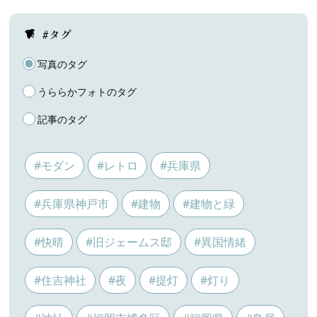
#タグ
写真のタグ
うららかフォトのタグ
記事のタグ
#モダン
#レトロ
#兵庫県
#兵庫県神戸市
#建物
#建物と緑
#快晴
#旧ジェームス邸
#異国情緒
#住吉神社
#夜
#提灯
#灯り