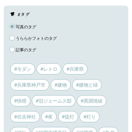
#タグ
写真のタグ
うららかフォトのタグ
記事のタグ
#モダン
#レトロ
#兵庫県
#兵庫県神戸市
#建物
#建物と緑
#快晴
#旧ジェームス邸
#異国情緒
#住吉神社
#夜
#提灯
#灯り