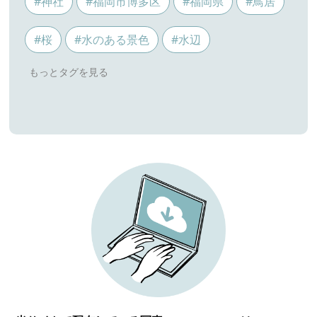
#神社
#福岡市博多区
#福岡県
#鳥居
#桜
#水のある景色
#水辺