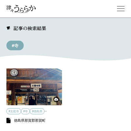
記事の検索結果
#寺
…
#太龍寺
#寺
#徳島県
徳島県那賀郡那賀町