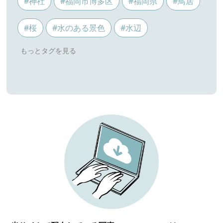
#神社
#福岡市博多区
#福岡県
#鳥居
#桜
#水のある景色
#水辺