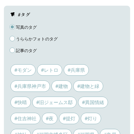
#タグ
写真のタグ
うららかフォトのタグ
記事のタグ
#モダン
#レトロ
#兵庫県
#兵庫県神戸市
#建物
#建物と緑
#快晴
#旧ジェームス邸
#異国情緒
#住吉神社
#夜
#提灯
#灯り