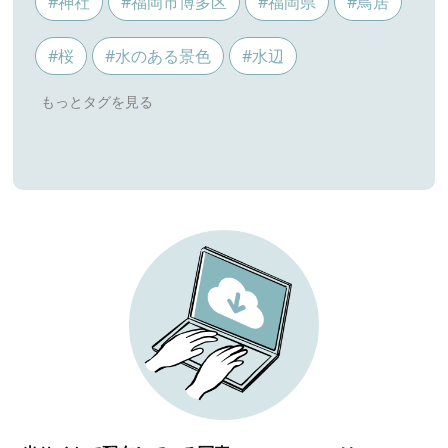
#神社
#福岡市博多区
#福岡県
#鳥居
#桜
#水のある景色
#水辺