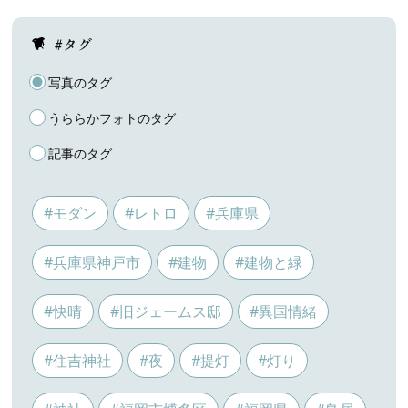
#タグ
写真のタグ
うららかフォトのタグ
記事のタグ
#モダン
#レトロ
#兵庫県
#兵庫県神戸市
#建物
#建物と緑
#快晴
#旧ジェームス邸
#異国情緒
#住吉神社
#夜
#提灯
#灯り