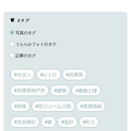
#タグ
写真のタグ
うららかフォトのタグ
記事のタグ
#モダン
#レトロ
#兵庫県
#兵庫県神戸市
#建物
#建物と緑
#快晴
#旧ジェームス邸
#異国情緒
#住吉神社
#夜
#提灯
#灯り