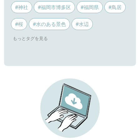
#神社
#福岡市博多区
#福岡県
#鳥居
#桜
#水のある景色
#水辺