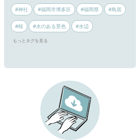
#神社
#福岡市博多区
#福岡県
#鳥居
#桜
#水のある景色
#水辺