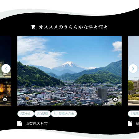
オススメのうららかな津々浦々
#富士山
#山梨県
#山梨県大月市
#福
山梨県大月市