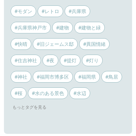
#モダン
#レトロ
#兵庫県
#兵庫県神戸市
#建物
#建物と緑
#快晴
#旧ジェームス邸
#異国情緒
#住吉神社
#夜
#提灯
#灯り
#神社
#福岡市博多区
#福岡県
#鳥居
#桜
#水のある景色
#水辺