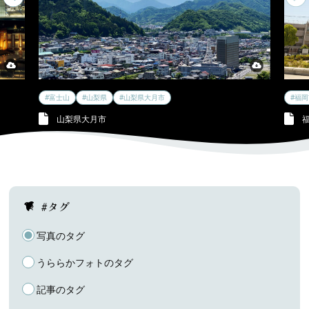
#富士山
#山梨県
#山梨県大月市
#福
山梨県大月市
#タグ
写真のタグ
うららかフォトのタグ
記事のタグ