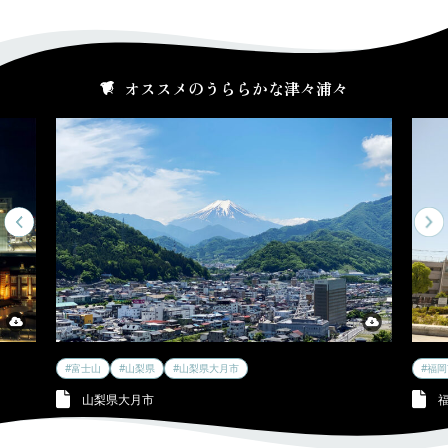
オススメのうららかな津々浦々
#富士山
#山梨県
#山梨県大月市
#福
山梨県大月市