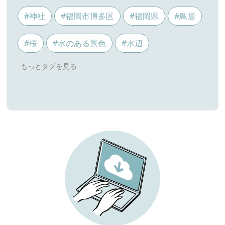
#神社
#福岡市博多区
#福岡県
#鳥居
#桜
#水のある景色
#水辺