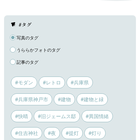
#タグ
写真のタグ
うららかフォトのタグ
記事のタグ
#モダン
#レトロ
#兵庫県
#兵庫県神戸市
#建物
#建物と緑
#快晴
#旧ジェームス邸
#異国情緒
#住吉神社
#夜
#提灯
#灯り