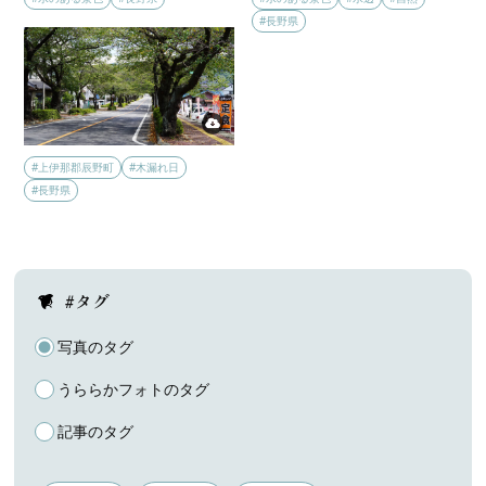
#長野県
#上伊那郡辰野町
#木漏れ日
#長野県
#タグ
写真のタグ
うららかフォトのタグ
記事のタグ