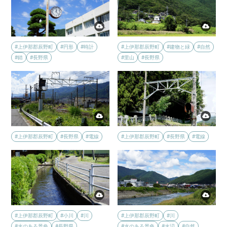
#上伊那郡辰野町
#円形
#時計
#上伊那郡辰野町
#建物と緑
#自然
#錆
#長野県
#里山
#長野県
#上伊那郡辰野町
#長野県
#電線
#上伊那郡辰野町
#長野県
#電線
#上伊那郡辰野町
#小川
#川
#上伊那郡辰野町
#川
#水のある景色
#長野県
#水のある景色
#水辺
#自然