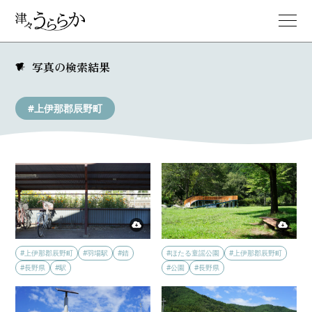
写真の検索結果
#上伊那郡辰野町
#上伊那郡辰野町
#羽場駅
#錆
#ほたる童謡公園
#上伊那郡辰野町
#長野県
#駅
#公園
#長野県