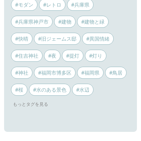
#モダン
#レトロ
#兵庫県
#兵庫県神戸市
#建物
#建物と緑
#快晴
#旧ジェームス邸
#異国情緒
#住吉神社
#夜
#提灯
#灯り
#神社
#福岡市博多区
#福岡県
#鳥居
#桜
#水のある景色
#水辺