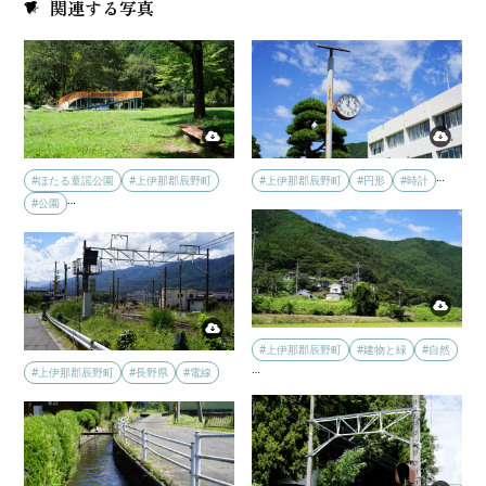
関連する写真
…
#ほたる童謡公園
#上伊那郡辰野町
#上伊那郡辰野町
#円形
#時計
…
#公園
#上伊那郡辰野町
#建物と緑
#自然
…
#上伊那郡辰野町
#長野県
#電線