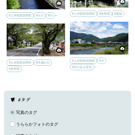
#上伊那郡辰野町
#長野県
#電線
…
#上伊那郡辰野町
#小川
#川
#上伊那郡辰野町
#川
#上伊那郡辰野町
#木漏れ日
…
#水のある景色
#長野県
#タグ
写真のタグ
うららかフォトのタグ