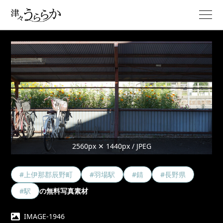
2560px ✕ 1440px / JPEG
#上伊那郡辰野町
#羽場駅
#錆
#長野県
#駅
の無料写真素材
IMAGE-1946