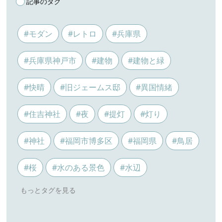
記事のタグ
#モダン
#レトロ
#兵庫県
#兵庫県神戸市
#建物
#建物と緑
#快晴
#旧ジェームス邸
#異国情緒
#住吉神社
#夜
#提灯
#灯り
#神社
#福岡市博多区
#福岡県
#鳥居
#桜
#水のある景色
#水辺