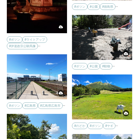
…
#ポツン
#公園
#徳島県
#ポツン
#ライトアップ
…
#伊達政宗公騎馬像
…
#ポツン
#公園
#動物
…
#ポツン
#広島県
#広島県広島市
…
#のどか
#ポツン
#ヤギ