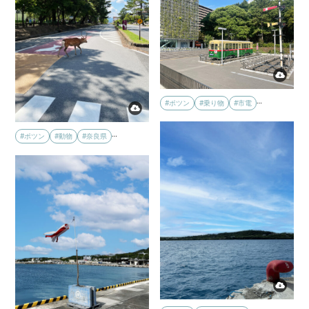
…
#ポツン
#乗り物
#市電
…
#ポツン
#動物
#奈良県