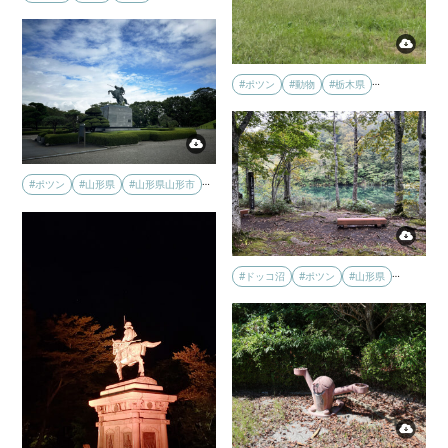
…
#ポツン
#動物
#栃木県
…
#ポツン
#山形県
#山形県山形市
…
#ドッコ沼
#ポツン
#山形県