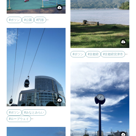
…
#ポツン
#公園
#円形
…
#ポツン
#京都府
#京都府宮津市
#ポツン
#みなとみらい
…
#ロープウェイ