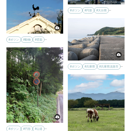
…
#ポツン
#円形
#大分県
…
#ポツン
#動物
#壁面
…
#ポツン
#兵庫県
#兵庫県淡路市
…
#ポツン
#円形
#山道