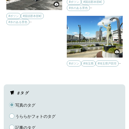
#ポツン
#国頭郡本部町
…
#水のある景色
#ポツン
#国頭郡本部町
…
#水のある景色
…
#ポツン
#埼玉県
#埼玉県戸田市
#タグ
写真のタグ
うららかフォトのタグ
記事のタグ