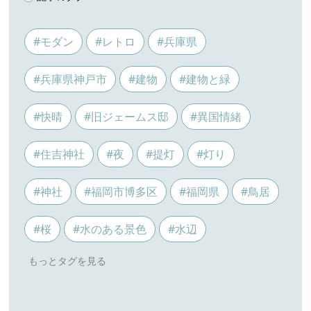
#モダン
#レトロ
#兵庫県
#兵庫県神戸市
#建物
#建物と緑
#快晴
#旧ジェームス邸
#異国情緒
#住吉神社
#夜
#提灯
#灯り
#神社
#福岡市博多区
#福岡県
#鳥居
#桜
#水のある景色
#水辺