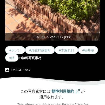
1920px ✕ 2560px / JPEG
#ポツン
#丹生郡越前町
#木漏れ日
#福井県
#錆
の無料写真素材
IMAGE-1867
この写真素材には
標準利用規約
が
適用されます。
This photo is subject to the Terms of Use for