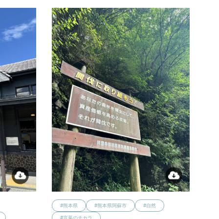
#熊本県
#熊本県阿蘇市
#自然
#言葉のチカラ