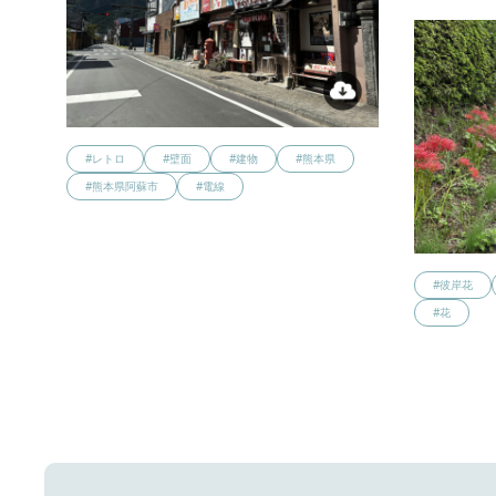
#レトロ
#壁面
#建物
#熊本県
#熊本県阿蘇市
#電線
#彼岸花
#花