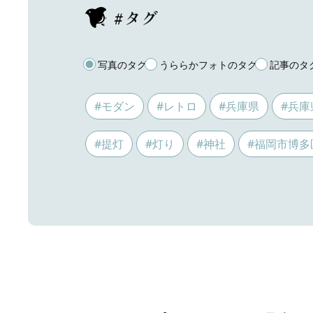
#タグ
写真のタグ
うららかフォトのタグ
記事のタ
#モダン
#レトロ
#兵庫県
#兵庫
#提灯
#灯り
#神社
#福岡市博多