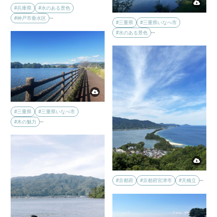
#兵庫県
#水のある景色
…
#神戸市垂水区
#三重県
#三重県いなべ市
…
#水のある景色
#三重県
#三重県いなべ市
…
#木の魅力
…
#京都府
#京都府宮津市
#天橋立