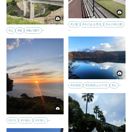
#公園
#水のある景色
#火の神公園
…
…
#山
#橋
#橋の欄干
…
#宮崎県
#宮崎県えびの市
#山
…
#夕日
#夕暮れ
#夕焼け