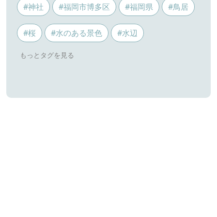
#神社
#福岡市博多区
#福岡県
#鳥居
#桜
#水のある景色
#水辺