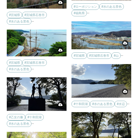
#ローポジション
#水のある景色
…
#福島県
#宮城県
#宮城県石巻市
…
#水のある景色
…
#宮城県
#宮城県石巻市
#山
#宮城県
#宮城県石巻市
…
#水のある景色
…
#十和田湖
#水のある景色
#水辺
#乙女の像
#十和田湖
…
#水のある景色