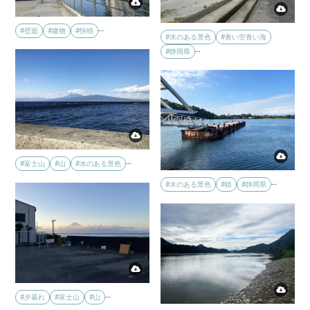
…
#壁面
#建物
#快晴
#水のある景色
#青い空青い海
…
#静岡県
…
#富士山
#山
#水のある景色
…
#水のある景色
#錆
#静岡県
…
#夕暮れ
#富士山
#山