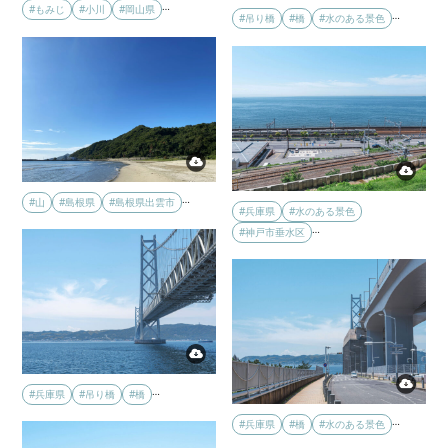
…
#もみじ
#小川
#岡山県
…
#吊り橋
#橋
#水のある景色
…
#山
#島根県
#島根県出雲市
#兵庫県
#水のある景色
…
#神戸市垂水区
…
#兵庫県
#吊り橋
#橋
…
#兵庫県
#橋
#水のある景色