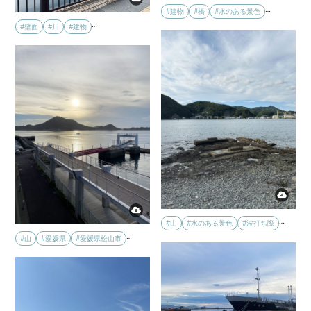
…
#建物
#橋
#水のある景色
…
#壁面
#川
#建物
…
#山
#水のある景色
#波打ち際
…
#山
#愛媛県
#愛媛県松山市