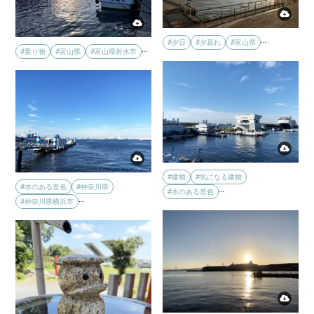
…
#夕日
#夕暮れ
#富山県
…
#乗り物
#富山県
#富山県射水市
#建物
#気になる建物
#水のある景色
#神奈川県
…
#水のある景色
…
#神奈川県横浜市