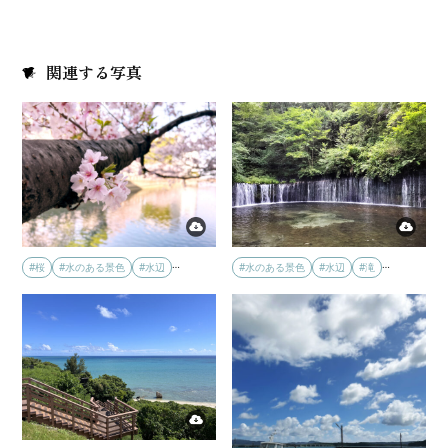
関連する写真
…
…
#桜
#水のある景色
#水辺
#水のある景色
#水辺
#滝