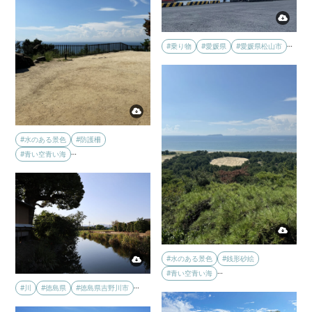
…
#乗り物
#愛媛県
#愛媛県松山市
#水のある景色
#防護柵
…
#青い空青い海
#水のある景色
#銭形砂絵
…
#青い空青い海
…
#川
#徳島県
#徳島県吉野川市