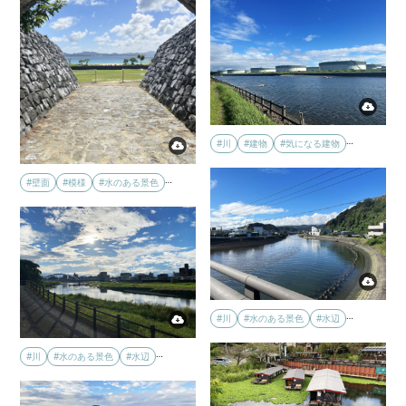
…
#川
#建物
#気になる建物
…
#壁面
#模様
#水のある景色
…
#川
#水のある景色
#水辺
…
#川
#水のある景色
#水辺