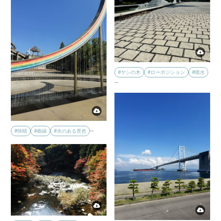
#ヤシの木
#ローポジション
#噴水
…
…
#快晴
#曲線
#水のある景色