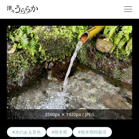
2560px ✕ 1920px / JPEG
#水のある景色
#熊本県
#熊本県阿蘇市