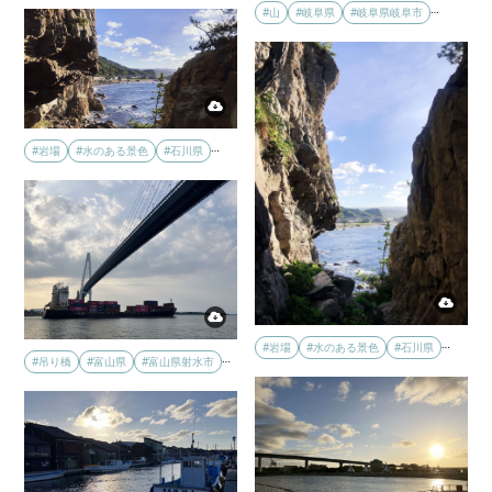
…
#山
#岐阜県
#岐阜県岐阜市
…
#岩場
#水のある景色
#石川県
…
#岩場
#水のある景色
#石川県
…
#吊り橋
#富山県
#富山県射水市