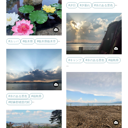
…
#夕日
#夕暮れ
#水のある景色
…
#カッパ
#栃木県
#栃木県栃木市
#キャンプ
#水のある景色
#福島県
…
#水のある景色
#福島県
…
#耶麻郡猪苗代町