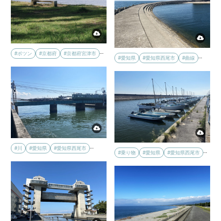
…
#ポツン
#京都府
#京都府宮津市
…
#愛知県
#愛知県西尾市
#曲線
…
#川
#愛知県
#愛知県西尾市
…
#乗り物
#愛知県
#愛知県西尾市