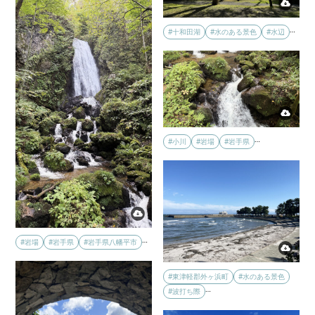
…
#十和田湖
#水のある景色
#水辺
…
#小川
#岩場
#岩手県
…
#岩場
#岩手県
#岩手県八幡平市
#東津軽郡外ヶ浜町
#水のある景色
…
#波打ち際