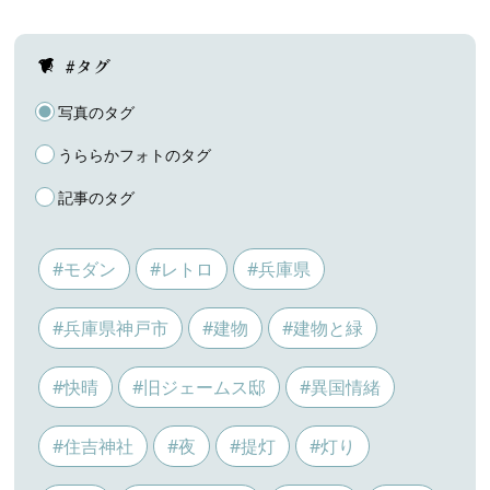
#タグ
写真のタグ
うららかフォトのタグ
記事のタグ
#モダン
#レトロ
#兵庫県
#兵庫県神戸市
#建物
#建物と緑
#快晴
#旧ジェームス邸
#異国情緒
#住吉神社
#夜
#提灯
#灯り