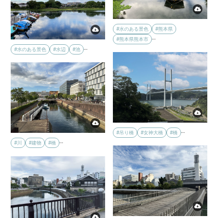
#水のある景色
#熊本県
…
#熊本県熊本市
…
#水のある景色
#水辺
#池
…
#吊り橋
#女神大橋
#橋
…
#川
#建物
#橋