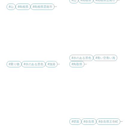
#山
#島根県
#島根県雲南市
…
#山
#島根県
#島根県雲南市
#水のある景色
#青い空青い海
…
…
#鳥取県
#乗り物
#水のある景色
#漁港
…
#壁面
#奈良県
#奈良県王寺町