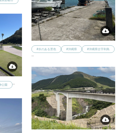
縄県那覇市
#水のある景色
#沖縄県
#沖縄県古宇利島
…
…
神公園