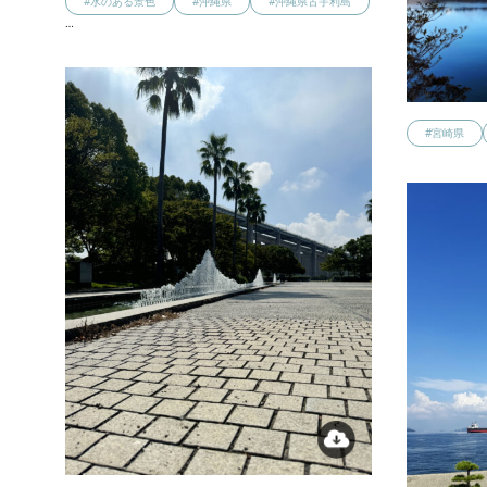
#水のある景色
#沖縄県
#沖縄県古宇利島
…
#宮崎県