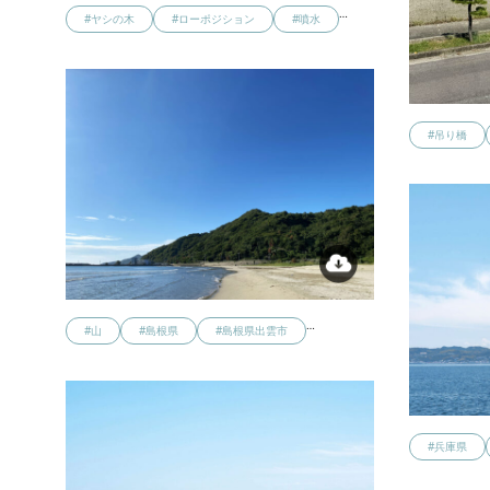
…
#ヤシの木
#ローポジション
#噴水
#吊り橋
…
#山
#島根県
#島根県出雲市
#兵庫県