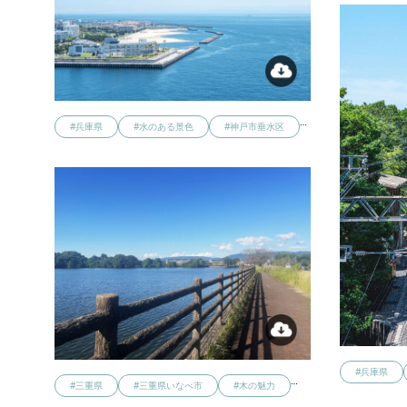
…
#兵庫県
#水のある景色
#神戸市垂水区
#兵庫県
…
#三重県
#三重県いなべ市
#木の魅力