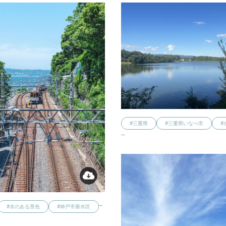
#三重県
#三重県いなべ市
#
…
…
#水のある景色
#神戸市垂水区