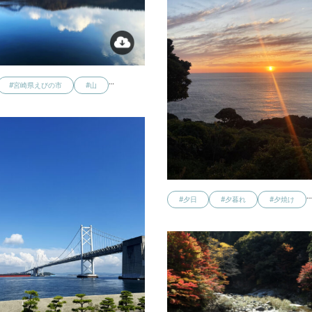
…
#宮崎県えびの市
#山
#夕日
#夕暮れ
#夕焼け