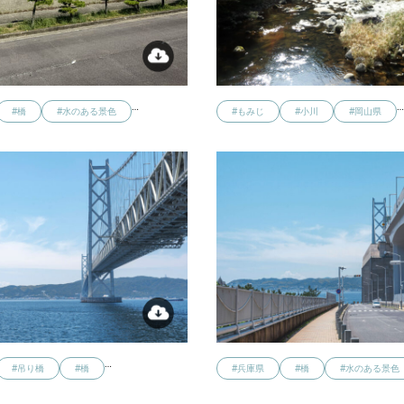
…
#橋
#水のある景色
#もみじ
#小川
#岡山県
…
#吊り橋
#橋
#兵庫県
#橋
#水のある景色