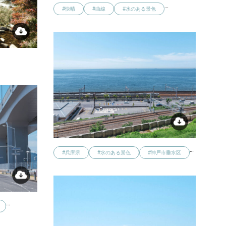
…
#快晴
#曲線
#水のある景色
…
…
#兵庫県
#水のある景色
#神戸市垂水区
…