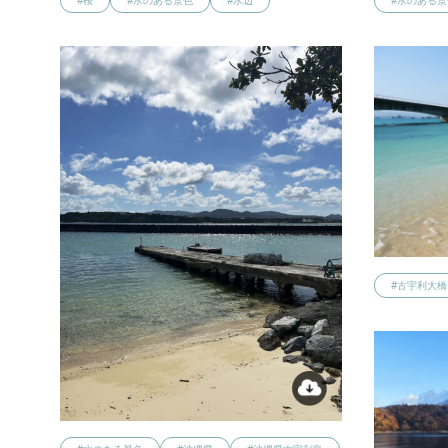
#桜
#水のある景色
#水辺
#水のある景
#古宇利大橋