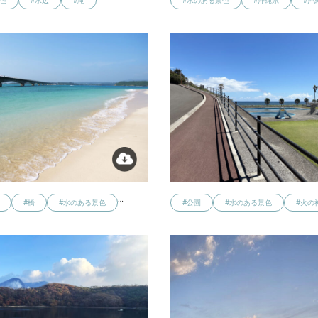
色
#水辺
#滝
#水のある景色
#沖縄県
#沖
…
#橋
#水のある景色
#公園
#水のある景色
#火の