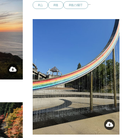
…
#山
#橋
#橋の欄干
…