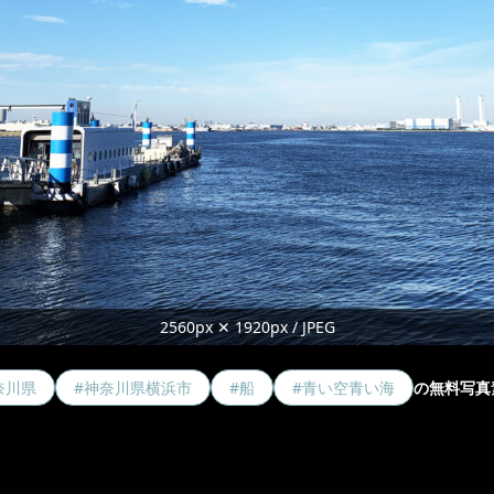
2560px ✕ 1920px / JPEG
奈川県
#神奈川県横浜市
#船
#青い空青い海
の無料写真