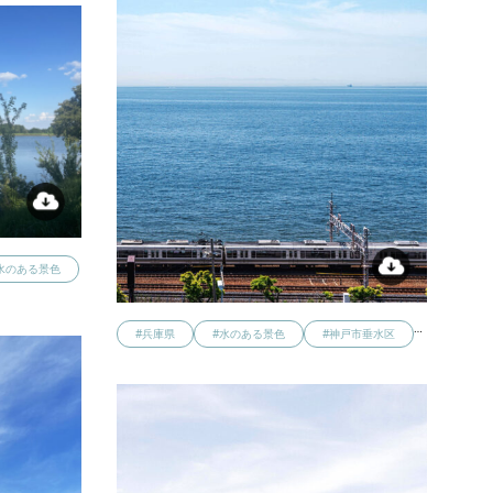
水のある景色
…
#兵庫県
#水のある景色
#神戸市垂水区