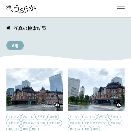
写真の検索結果
#雨
#モダン
#レトロ
#壁面
#建物
#モダン
#レトロ
#壁面
#建物
#東京都
#東京都千代田区
#東京駅
#東京都
#東京都千代田区
#東京駅
#街と緑
#雨
#駅
#街と緑
#雨
#駅