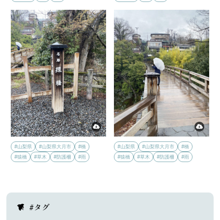
#山梨県
#山梨県大月市
#橋
#山梨県
#山梨県大月市
#橋
#猿橋
#草木
#防護柵
#雨
#猿橋
#草木
#防護柵
#雨
#タグ