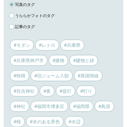
写真のタグ
うららかフォトのタグ
記事のタグ
#モダン
#レトロ
#兵庫県
#兵庫県神戸市
#建物
#建物と緑
#快晴
#旧ジェームス邸
#異国情緒
#住吉神社
#夜
#提灯
#灯り
#神社
#福岡市博多区
#福岡県
#鳥居
#桜
#水のある景色
#水辺