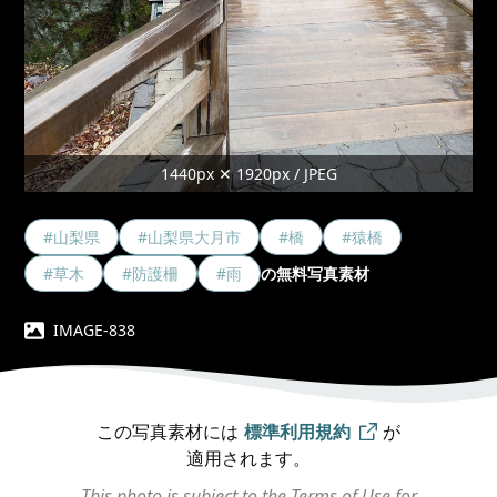
1440px ✕ 1920px / JPEG
#山梨県
#山梨県大月市
#橋
#猿橋
#草木
#防護柵
#雨
の無料写真素材
IMAGE-838
この写真素材には
標準利用規約
が
適用されます。
This photo is subject to the Terms of Use for