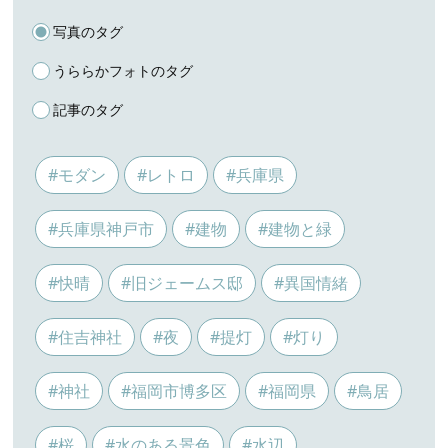
写真のタグ
うららかフォトのタグ
記事のタグ
#モダン
#レトロ
#兵庫県
#兵庫県神戸市
#建物
#建物と緑
#快晴
#旧ジェームス邸
#異国情緒
#住吉神社
#夜
#提灯
#灯り
#神社
#福岡市博多区
#福岡県
#鳥居
#桜
#水のある景色
#水辺