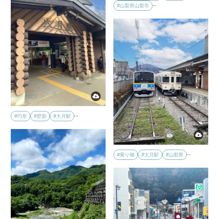
…
#山梨県山梨市
…
#円形
#壁面
#大月駅
…
#乗り物
#大月駅
#山梨県