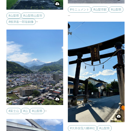
#モニュメント
#山梨市駅
#山梨県
…
#山梨県
#山梨県山梨市
…
#根津嘉一郎翁銅像
…
#富士山
#山
#山梨県
#大井俣窪八幡神社
#山梨県