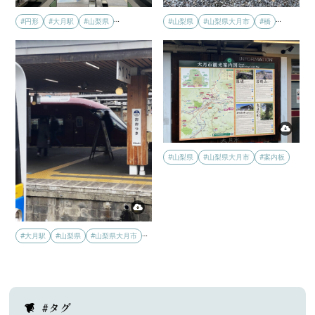
…
…
#円形
#大月駅
#山梨県
#山梨県
#山梨県大月市
#橋
#山梨県
#山梨県大月市
#案内板
…
#大月駅
#山梨県
#山梨県大月市
#タグ