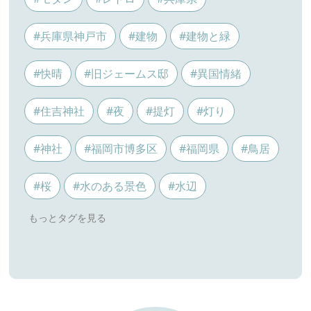
#兵庫県神戸市
#建物
#建物と緑
#快晴
#旧ジェームス邸
#異国情緒
#住吉神社
#夜
#提灯
#灯り
#神社
#福岡市博多区
#福岡県
#鳥居
#桜
#水のある景色
#水辺