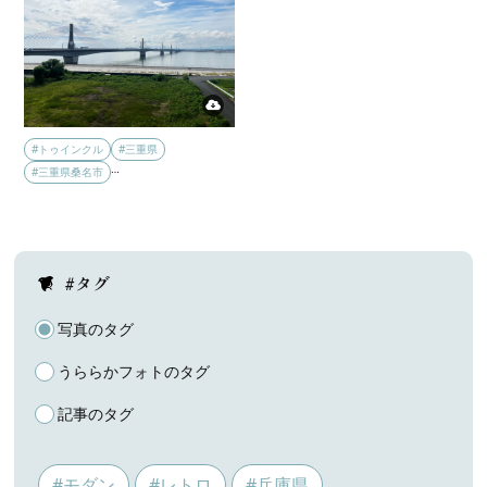
#トゥインクル
#三重県
…
#三重県桑名市
#タグ
写真のタグ
うららかフォトのタグ
記事のタグ
#モダン
#レトロ
#兵庫県