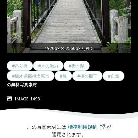
1920px ✕ 2560px / JPEG
#吊り橋
#木の魅力
#栃木県
#栃木県那須塩原市
#橋
#橋の欄干
#自然
の無料写真素材
IMAGE-1493
この写真素材には
標準利用規約
が
適用されます。