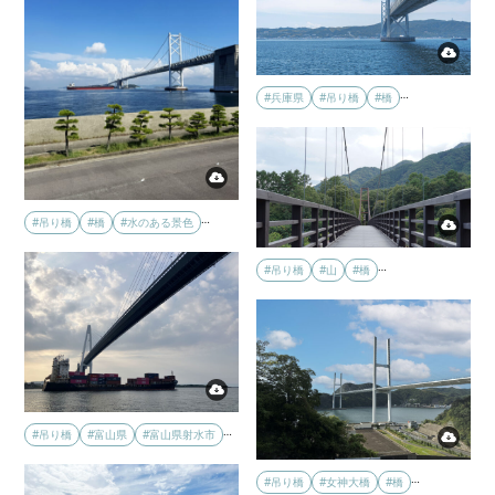
…
#兵庫県
#吊り橋
#橋
…
#吊り橋
#橋
#水のある景色
…
#吊り橋
#山
#橋
…
#吊り橋
#富山県
#富山県射水市
…
#吊り橋
#女神大橋
#橋