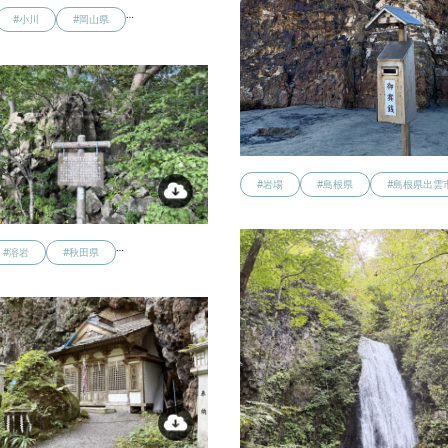
…
#小川
#岡山県
#岩場
#島根県
#島根県出雲
…
#溶岩
#秋田県