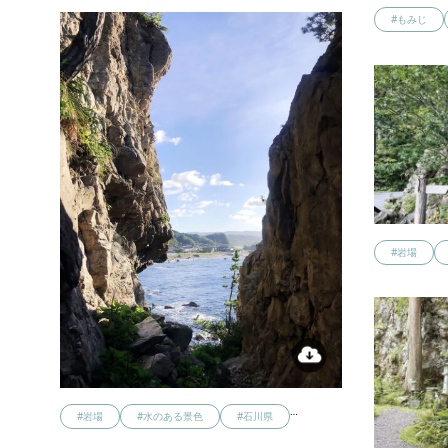
#もみじ
#岩場
…
#岩場
#水のある景色
#石川県