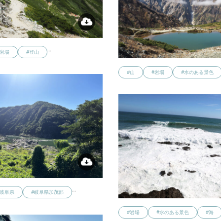
…
#岩場
#登山
#山
#岩場
#水のある景色
…
#岐阜県
#岐阜県加茂郡
#岩場
#水のある景色
#海