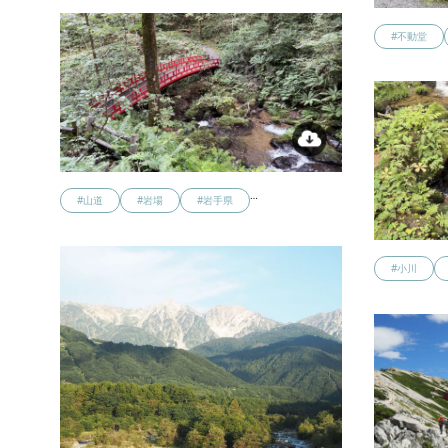
#不動堂
…
#山道
#岩場
#岩手県
#小川