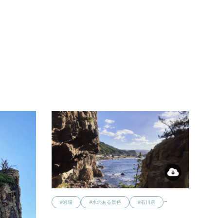
…
#岩場
#水のある景色
#石川県