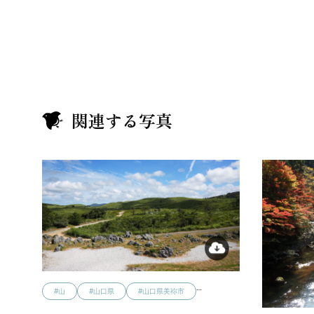
関連する写真
…
#山
#山口県
#山口県美祢市