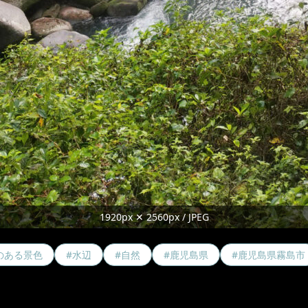
1920px ✕ 2560px / JPEG
のある景色
#水辺
#自然
#鹿児島県
#鹿児島県霧島市