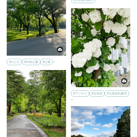
…
#のどか
#中島公園
#公園
#アジサイ
#北海道
#北海道札幌市
…