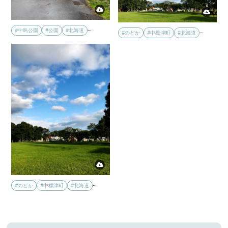
…
#中島公園
#公園
#北海道
…
#のどか
#中標津町
#北海道
…
#のどか
#中標津町
#北海道