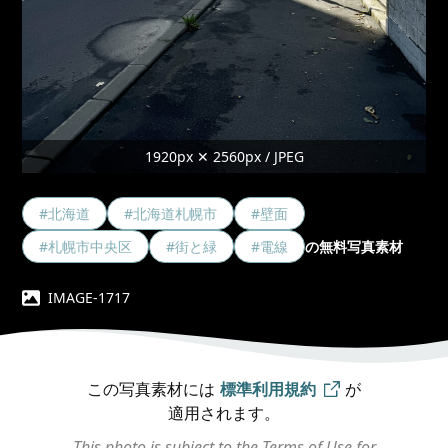
1920px ✕ 2560px / JPEG
#北海道
#北海道札幌市
#壁面
#札幌市中央区
#街と緑
#電線
の無料写真素材
IMAGE-1717
この写真素材には
標準利用規約
が
適用されます。
This photo is subject to the Terms of Use for