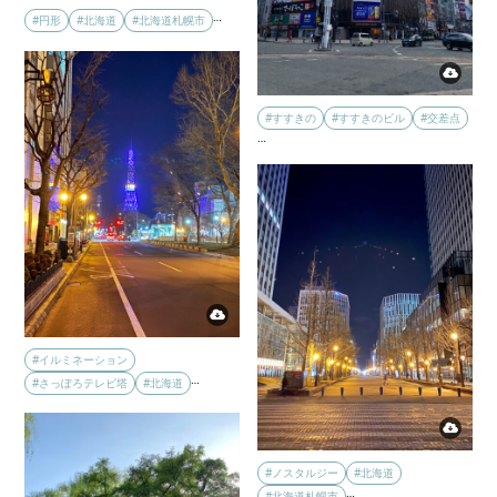
…
#円形
#北海道
#北海道札幌市
#すすきの
#すすきのビル
#交差点
…
#イルミネーション
…
#さっぽろテレビ塔
#北海道
#ノスタルジー
#北海道
…
#北海道札幌市