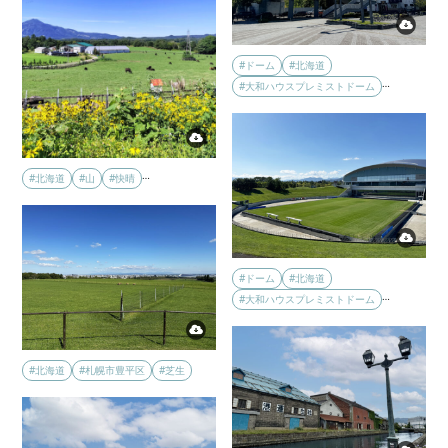
#ドーム
#北海道
…
#大和ハウスプレミストドーム
…
#北海道
#山
#快晴
#ドーム
#北海道
…
#大和ハウスプレミストドーム
#北海道
#札幌市豊平区
#芝生