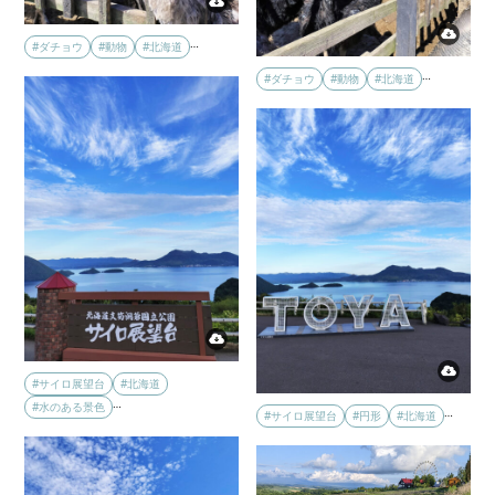
…
#ダチョウ
#動物
#北海道
…
#ダチョウ
#動物
#北海道
#サイロ展望台
#北海道
…
#水のある景色
…
#サイロ展望台
#円形
#北海道