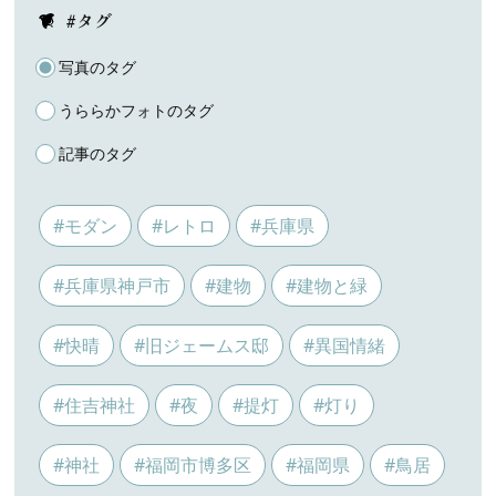
#タグ
写真のタグ
うららかフォトのタグ
記事のタグ
#モダン
#レトロ
#兵庫県
#兵庫県神戸市
#建物
#建物と緑
#快晴
#旧ジェームス邸
#異国情緒
#住吉神社
#夜
#提灯
#灯り
#神社
#福岡市博多区
#福岡県
#鳥居