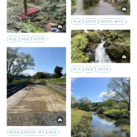
…
#山道
#岩手県
#岩手県八幡平市
…
#山道
#岩場
#岩手県
…
#小川
#岩場
#岩手県
…
#岩手県
#岩手県一関市
#自然