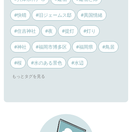
#快晴
#旧ジェームス邸
#異国情緒
#住吉神社
#夜
#提灯
#灯り
#神社
#福岡市博多区
#福岡県
#鳥居
#桜
#水のある景色
#水辺