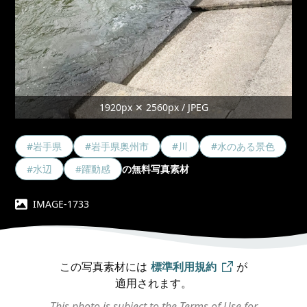
1920px ✕ 2560px / JPEG
#岩手県
#岩手県奥州市
#川
#水のある景色
#水辺
#躍動感
の無料写真素材
IMAGE-1733
この写真素材には
標準利用規約
が
適用されます。
This photo is subject to the Terms of Use for