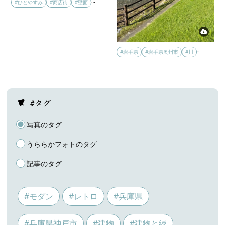
…
#ひとやすみ
#商店街
#壁面
…
#岩手県
#岩手県奥州市
#川
#タグ
写真のタグ
うららかフォトのタグ
記事のタグ
#モダン
#レトロ
#兵庫県
#兵庫県神戸市
#建物
#建物と緑