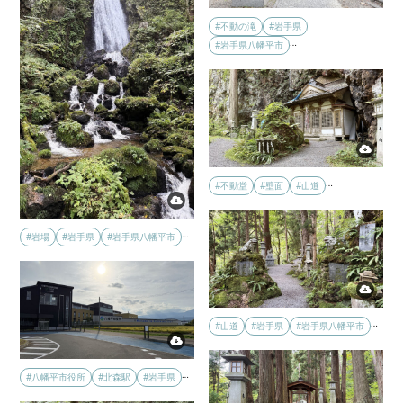
#不動の滝
#岩手県
…
#岩手県八幡平市
…
#不動堂
#壁面
#山道
…
#岩場
#岩手県
#岩手県八幡平市
…
#山道
#岩手県
#岩手県八幡平市
…
#八幡平市役所
#北森駅
#岩手県