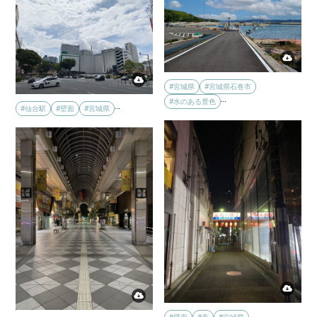
#宮城県
#宮城県石巻市
…
#水のある景色
…
#仙台駅
#壁面
#宮城県
…