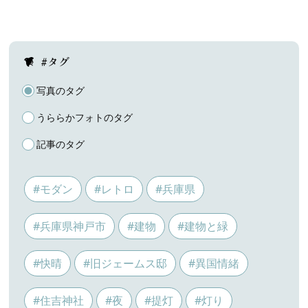
#タグ
写真のタグ
うららかフォトのタグ
記事のタグ
#モダン
#レトロ
#兵庫県
#兵庫県神戸市
#建物
#建物と緑
#快晴
#旧ジェームス邸
#異国情緒
#住吉神社
#夜
#提灯
#灯り