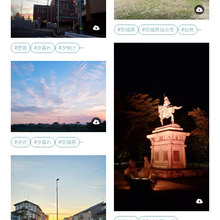
…
#宮城県
#宮城県仙台市
#自然
…
#壁面
#夕暮れ
#夕焼け
…
#夕方
#夕暮れ
#宮城県