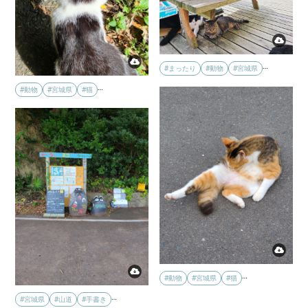
…
#まったり
#動物
#宮城県
…
#動物
#宮城県
#猫
…
#動物
#宮城県
#猫
…
#宮城県
#山道
#手書き