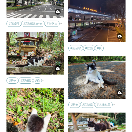
…
#宮城県
#宮城県仙台市
#街路樹
…
#仙台駅
#壁面
#夜
…
#動物
#宮城県
#猫
…
#動物
#宮城県
#木漏れ日