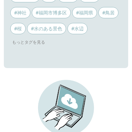
#神社
#福岡市博多区
#福岡県
#鳥居
#桜
#水のある景色
#水辺