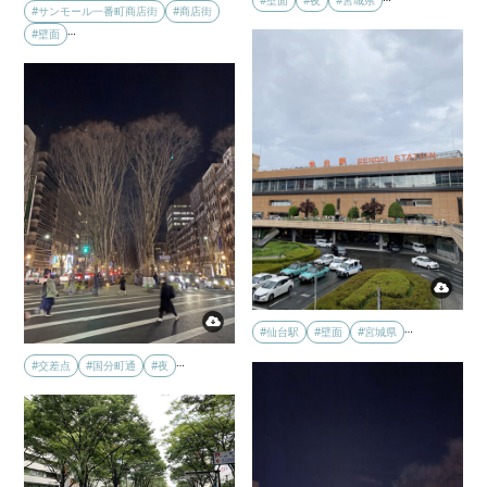
#壁面
#夜
#宮城県
#サンモール一番町商店街
#商店街
…
#壁面
…
#仙台駅
#壁面
#宮城県
…
#交差点
#国分町通
#夜