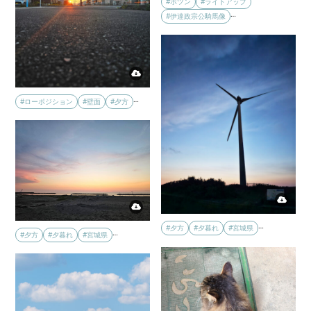
#ポツン
#ライトアップ
…
#伊達政宗公騎馬像
…
#ローポジション
#壁面
#夕方
…
#夕方
#夕暮れ
#宮城県
…
#夕方
#夕暮れ
#宮城県