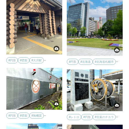
…
#円形
#壁面
#大月駅
…
#円形
#北海道
#北海道札幌市
…
#円形
#壁面
#無機質
…
#レトロ
#円形
#言葉のチカラ