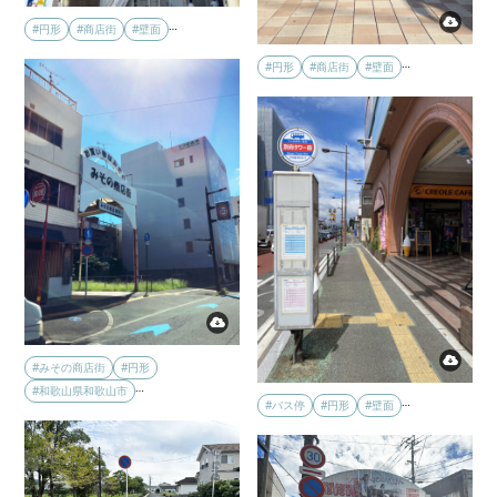
…
#円形
#商店街
#壁面
…
#円形
#商店街
#壁面
#みその商店街
#円形
…
#和歌山県和歌山市
…
#バス停
#円形
#壁面