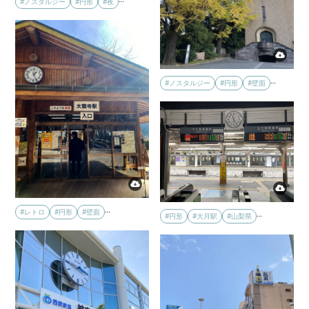
#ノスタルジー
#円形
#夜
…
#ノスタルジー
#円形
#壁面
…
#レトロ
#円形
#壁面
…
#円形
#大月駅
#山梨県