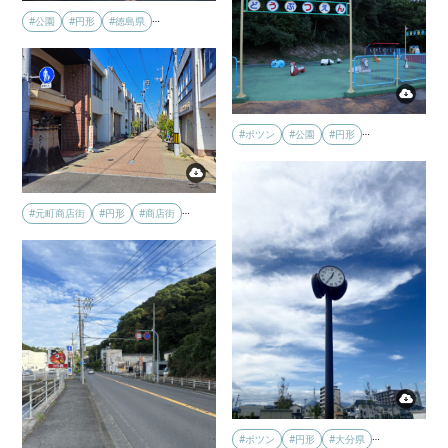
…
#公園
#円形
#徳島県
…
#ポツン
#公園
#円形
…
#元町商店街
#円形
#商店街
…
#ポツン
#円形
#大分県