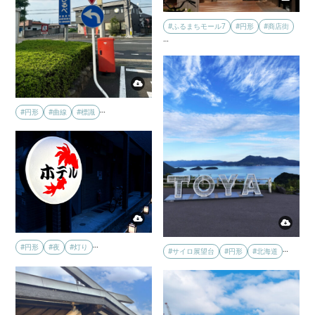
#ふるまちモール7
#円形
#商店街
…
…
#円形
#曲線
#標識
…
#円形
#夜
#灯り
…
#サイロ展望台
#円形
#北海道