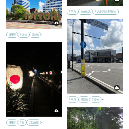
#円形
#徳島県
#徳島県吉野川市
…
#円形
#建物
#快晴
…
#円形
#壁面
#建物
…
#円形
#夜
#富山県