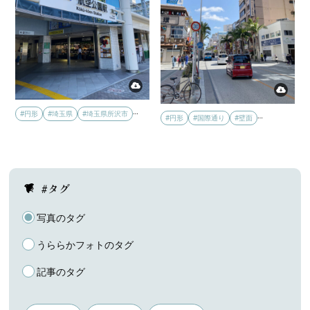
…
#円形
#埼玉県
#埼玉県所沢市
…
#円形
#国際通り
#壁面
#タグ
写真のタグ
うららかフォトのタグ
記事のタグ