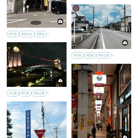
…
#円形
#商店街
#壁面
…
#円形
#壁面
#富山県
…
#公園
#円形
#富山県