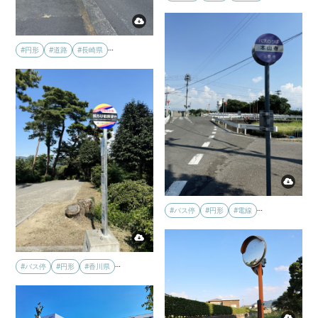
…
#円形
#道路
#長崎県
…
#バス停
#円形
#電線
…
#バス停
#円形
#香川県