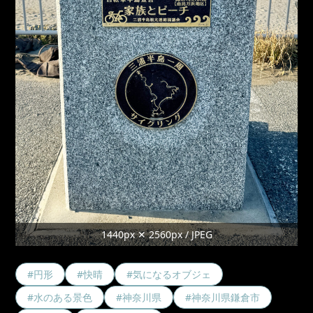
1440px ✕ 2560px / JPEG
#円形
#快晴
#気になるオブジェ
#水のある景色
#神奈川県
#神奈川県鎌倉市