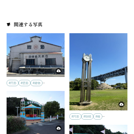
関連する写真
…
#円形
#壁面
#建物
…
#円形
#快晴
#橋