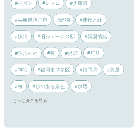
#モダン
#レトロ
#兵庫県
#兵庫県神戸市
#建物
#建物と緑
#快晴
#旧ジェームス邸
#異国情緒
#住吉神社
#夜
#提灯
#灯り
#神社
#福岡市博多区
#福岡県
#鳥居
#桜
#水のある景色
#水辺