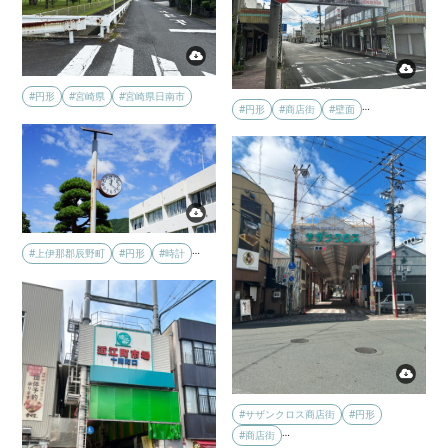
#円形
#宮崎県
#宮崎県日南市
…
#円形
#商店街
#壁面
…
#上伊那郡辰野町
#円形
#時計
#サザンクロス商店街
#円形
…
#商店街