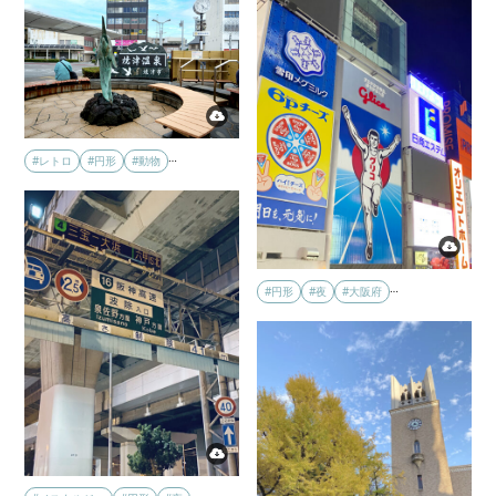
…
#レトロ
#円形
#動物
…
#円形
#夜
#大阪府
…