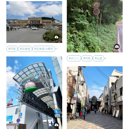
…
#円形
#北海道
#北海道小樽市
…
#ポツン
#円形
#山道