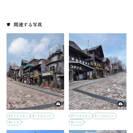
関連する写真
#アイヌコタン
#ノスタルジー
#アイヌコタン
#ノスタルジー
…
…
#レトロ
#レトロ