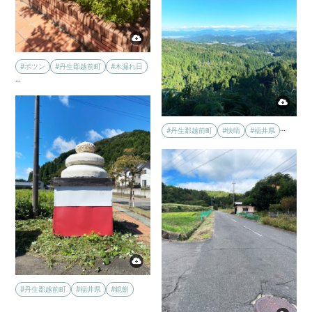
#ポツン
#丹生郡越前町
#木漏れ日
…
…
#丹生郡越前町
#快晴
#福井県
#丹生郡越前町
#福井県
#鏡餅