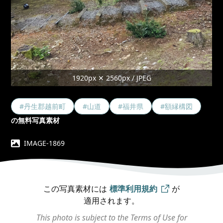
1920px ✕ 2560px / JPEG
#丹生郡越前町
#山道
#福井県
#額縁構図
の無料写真素材
IMAGE-1869
この写真素材には
標準利用規約
が
適用されます。
This photo is subject to the Terms of Use for