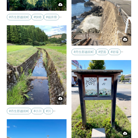
…
#丹生郡越前町
#快晴
#福井県
…
#丹生郡越前町
#壁面
#岩場
…
#丹生郡越前町
#小川
#川