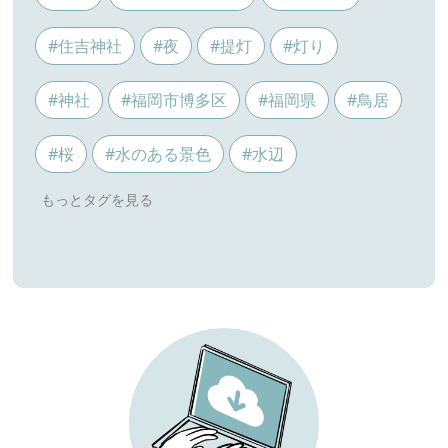
#住吉神社
#夜
#提灯
#灯り
#神社
#福岡市博多区
#福岡県
#鳥居
#桜
#水のある景色
#水辺