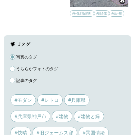
#丹生郡越前町
#田舎道
#福井県
#タグ
写真のタグ
うららかフォトのタグ
記事のタグ
#モダン
#レトロ
#兵庫県
#兵庫県神戸市
#建物
#建物と緑
#快晴
#旧ジェームス邸
#異国情緒