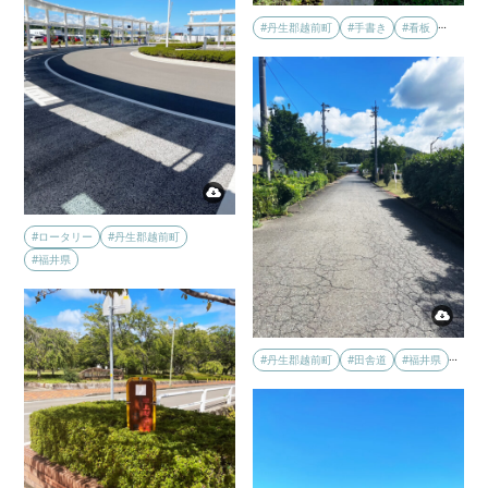
…
#丹生郡越前町
#手書き
#看板
#ロータリー
#丹生郡越前町
#福井県
…
#丹生郡越前町
#田舎道
#福井県