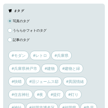
#タグ
写真のタグ
うららかフォトのタグ
記事のタグ
#モダン
#レトロ
#兵庫県
#兵庫県神戸市
#建物
#建物と緑
#快晴
#旧ジェームス邸
#異国情緒
#住吉神社
#夜
#提灯
#灯り
#神社
#福岡市博多区
#福岡県
#鳥居