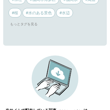
#桜
#水のある景色
#水辺