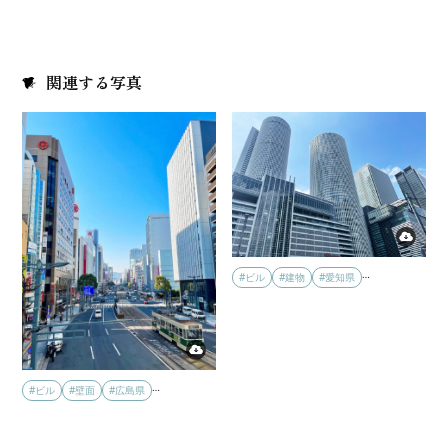
関連する写真
…
#ビル
#建物
#愛知県
…
#ビル
#壁面
#広島県